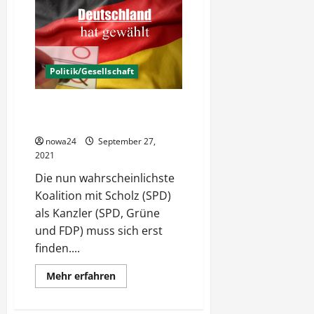
Nur
die
Autofahrer
die
Verlierer?
Politik/Gesellschaft
Deutschland hat gewählt –
Kurze Nachlese
nowa24
September 27,
2021
Die nun wahrscheinlichste
Koalition mit Scholz (SPD)
als Kanzler (SPD, Grüne
und FDP) muss sich erst
finden....
Mehr
Mehr erfahren
Informationen
über
Deutschland