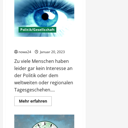
Berlin
–
Was
wählen?
Politik/Gesellschaft
Kein Interesse an Politik?
nowa24
Januar 20, 2023
Zu viele Menschen haben
leider gar kein Interesse an
der Politik oder dem
weltweiten oder regionalen
Tagesgeschehen....
Mehr
Mehr erfahren
Informationen
über
Kein
Interesse
an
Politik?