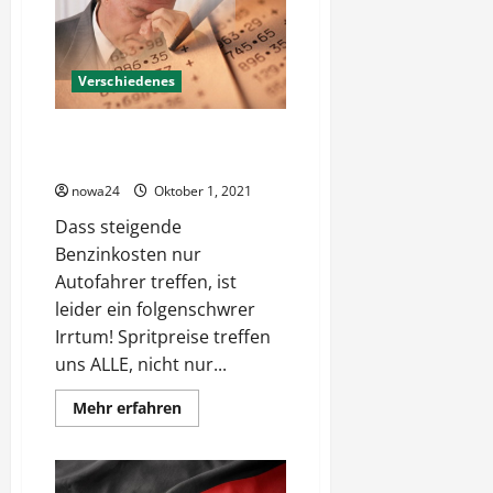
geht
zurück
Verschiedenes
Hohe Spritpreise – Nur die
Autofahrer die Verlierer?
nowa24
Oktober 1, 2021
Dass steigende
Benzinkosten nur
Autofahrer treffen, ist
leider ein folgenschwrer
Irrtum! Spritpreise treffen
uns ALLE, nicht nur...
Mehr
Mehr erfahren
Informationen
über
Hohe
Spritpreise
–