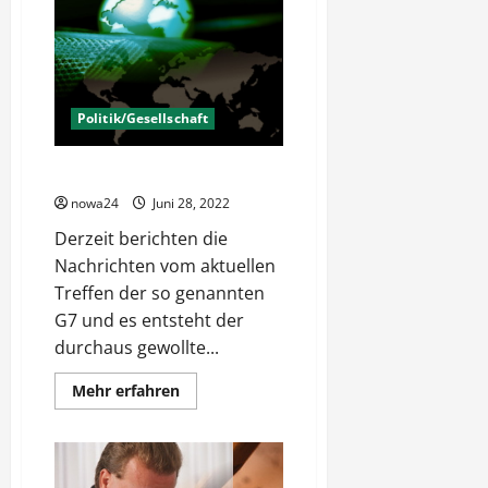
Vom
Chaos
im
Nahverkehr
Politik/Gesellschaft
G7 – Das Imperium geht zurück
nowa24
Juni 28, 2022
Derzeit berichten die
Nachrichten vom aktuellen
Treffen der so genannten
G7 und es entsteht der
durchaus gewollte...
Mehr
Mehr erfahren
Informationen
über
G7
–
Das
Imperium