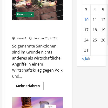
Schattenseiten
3
4
5
Geopolitik
10
11
12
Sanktionen – wirtschaftliche
17
18
19
Massenvernichtungswaffen
nowa24
Februar 20, 2023
24
25
26
So genannte Sanktionen
31
sind im Grunde nichts
anderes als wirtschaftliche
« Juli
Angriffe in einem
Wirtschaftskrieg gegen Volk
und...
Mehr
Mehr erfahren
Informationen
über
Sanktionen
–
wirtschaftliche
Massenvernichtungswaffen