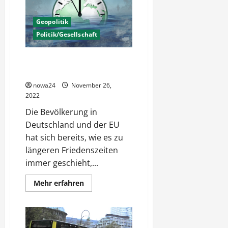
Geopolitik
Politik/Gesellschaft
Bevölkerungen und
Neokolonialismus heute
nowa24
November 26,
2022
Die Bevölkerung in
Deutschland und der EU
hat sich bereits, wie es zu
längeren Friedenszeiten
immer geschieht,...
Mehr
Mehr erfahren
Informationen
über
Bevölkerungen
und
Neokolonialismus
heute