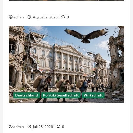
Wahlen – Die 5% Hürde auf 3% senken?
admin
August 2, 2026
0
Deutschland
Politik/Gesellschaft
Wirtschaft
Wirtschaftspolitik oder staatliche
Insolvenzverschleppung?
admin
Juli 28, 2026
0