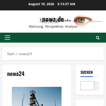
Zum
August 10, 2026
5:13:38 AM
Inhalt
springen
nowa.de
Meinung, Perspektive, Analyse
Primäres
Menü
Start
nowa24
nowa24
SUCHEN
Suche