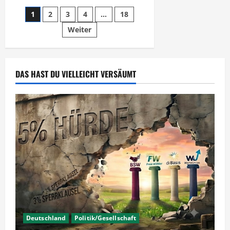
hat
gewählt
Seitennummerierung
1
2
3
4
…
18
–
Kurze
Nachlese
Weiter
der
Beiträge
DAS HAST DU VIELLEICHT VERSÄUMT
Deutschland
Politik/Gesellschaft