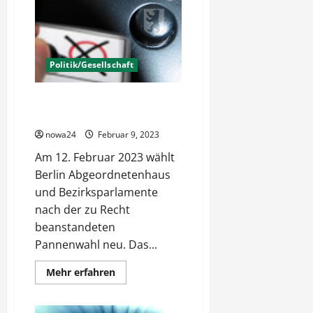
und
nun?
Politik/Gesellschaft
Wahlwiederholung in Berlin –
Was wählen?
nowa24
Februar 9, 2023
Am 12. Februar 2023 wählt
Berlin Abgeordnetenhaus
und Bezirksparlamente
nach der zu Recht
beanstandeten
Pannenwahl neu. Das...
Mehr
Mehr erfahren
Informationen
über
Wahlwiederholung
in