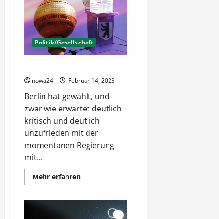
Politik/Gesellschaft
Berlin hat gewählt – und nun?
nowa24
Februar 14, 2023
Berlin hat gewählt, und
zwar wie erwartet deutlich
kritisch und deutlich
unzufrieden mit der
momentanen Regierung
mit...
Mehr
Mehr erfahren
Informationen
über
Berlin
hat
gewählt
–