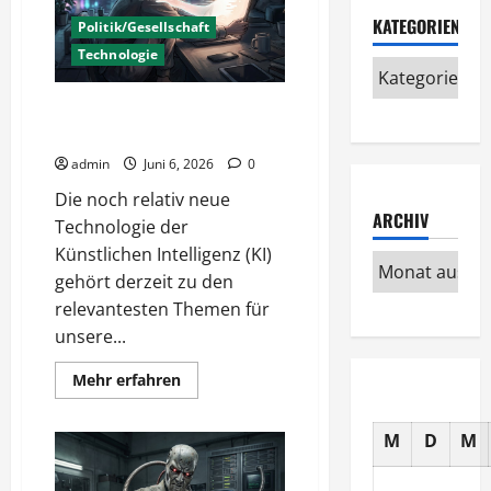
KATEGORIEN
Politik/Gesellschaft
Technologie
KI Nutzung – Chancen und
Risiken
admin
Juni 6, 2026
0
Die noch relativ neue
ARCHIV
Technologie der
Künstlichen Intelligenz (KI)
gehört derzeit zu den
relevantesten Themen für
unsere...
Mehr
Mehr erfahren
Informationen
über
KI
M
D
M
Nutzung
–
Chancen
und