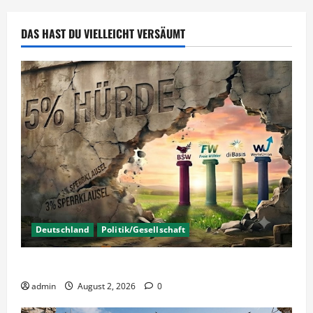
–
Kunst
oder
DAS HAST DU VIELLEICHT VERSÄUMT
Blendwerk?
Deutschland
Politik/Gesellschaft
Wahlen – Die 5% Hürde auf 3% senken?
admin
August 2, 2026
0