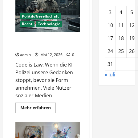
Risiken
3
4
5
Politik/Gesellschaft
Recht
Technologie
10
11
12
17
18
19
KI Polizei entscheidet –
Robocop war gestern
24
25
26
admin
Mai 12, 2026
0
31
Code is Law: Wenn die KI-
Polizei unsere Gedanken
« Juli
stoppt, bevor sie Form
annehmen. Viele Nutzer
sozialer Medien...
Mehr
Mehr erfahren
Informationen
über
KI
Polizei
entscheidet
–
Robocop