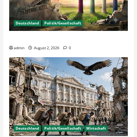
Deutschland
Politik/Gesellschaft
Wahlen – Die 5% Hürde auf 3% senken?
admin
August 2, 2026
0
Deutschland
Politik/Gesellschaft
Wirtschaft