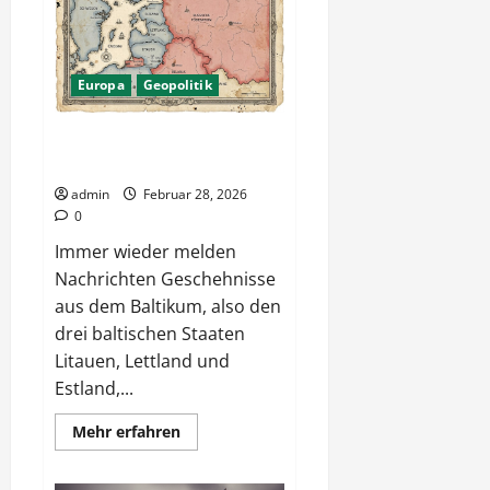
oder
Blendwerk?
Europa
Geopolitik
Europa – Kriegsgefahr im
Baltikum
admin
Februar 28, 2026
0
Immer wieder melden
Nachrichten Geschehnisse
aus dem Baltikum, also den
drei baltischen Staaten
Litauen, Lettland und
Estland,...
Mehr
Mehr erfahren
Informationen
über
Europa