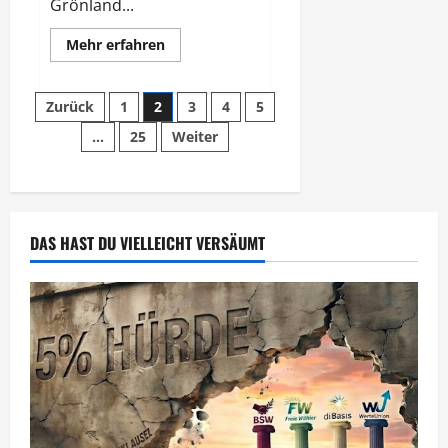
Grönland...
Mehr
Mehr erfahren
Informationen
über
Grönland
Seitennummerierung
und
Zurück
1
2
3
4
5
die
Handelswege
…
25
Weiter
der
in
Eurasien
Beiträge
DAS HAST DU VIELLEICHT VERSÄUMT