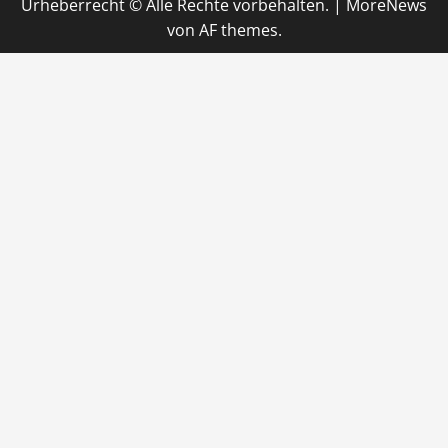
Urheberrecht © Alle Rechte vorbehalten.
|
MoreNews
von AF themes.