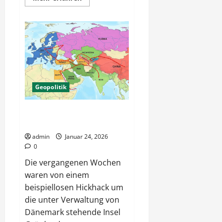
Informationen
über
Schattenseiten
–
EU
Freihandel
mit
Indien
Geopolitik
Grönland und die Handelswege
in Eurasien
admin
Januar 24, 2026
0
Die vergangenen Wochen
waren von einem
beispiellosen Hickhack um
die unter Verwaltung von
Dänemark stehende Insel