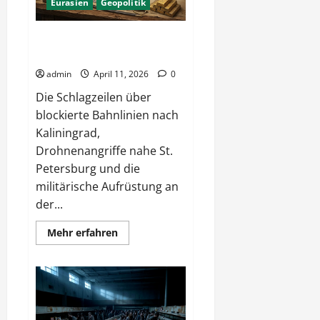
Eurasien
Geopolitik
Geopolitik – Vom Great Game
bis zum Baltikum
admin
April 11, 2026
0
Die Schlagzeilen über
blockierte Bahnlinien nach
Kaliningrad,
Drohnenangriffe nahe St.
Petersburg und die
militärische Aufrüstung an
der...
Mehr
Mehr erfahren
Informationen
über
Geopolitik
–
Vom
Great
Game
bis