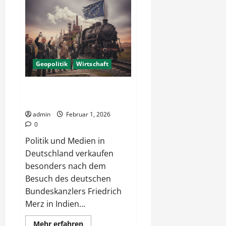
–
Kriegsgefahr
im
Baltikum
Geopolitik
Wirtschaft
Schattenseiten – EU Freihandel
mit Indien
admin
Februar 1, 2026
0
Politik und Medien in
Deutschland verkaufen
besonders nach dem
Besuch des deutschen
Bundeskanzlers Friedrich
Merz in Indien...
Mehr
Mehr erfahren