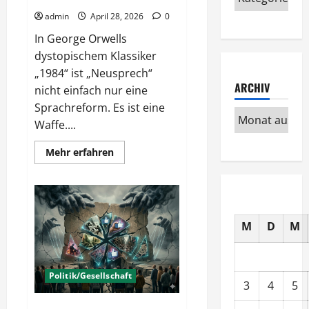
admin
April 28, 2026
0
In George Orwells
dystopischem Klassiker
„1984“ ist „Neusprech“
ARCHIV
nicht einfach nur eine
Sprachreform. Es ist eine
Waffe....
Mehr
Mehr erfahren
Informationen
über
Neusprech
–
Wenn
die
Sprache
M
D
M
zur
Falle
wird
Politik/Gesellschaft
3
4
5