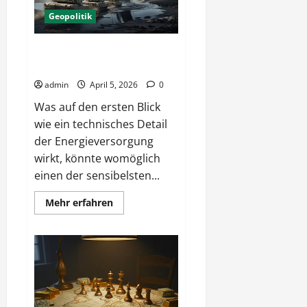
Zombies
werden
Geopolitik
Energie – Wie real ist ein NATO-
Konflikt?
admin
April 5, 2026
0
Was auf den ersten Blick
wie ein technisches Detail
der Energieversorgung
wirkt, könnte womöglich
einen der sensibelsten...
Mehr
Mehr erfahren
Informationen
über
Energie
–
Wie
real
ist
ein
NATO-
Konflikt?