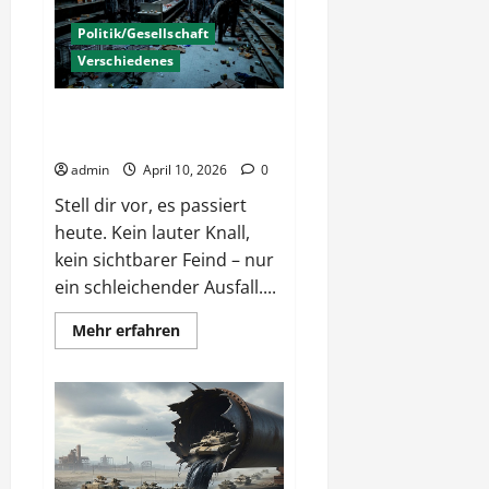
zum
Baltikum
Politik/Gesellschaft
Verschiedenes
Das Licht geht aus – Wenn
Nachbarn zu Zombies werden
admin
April 10, 2026
0
Stell dir vor, es passiert
heute. Kein lauter Knall,
kein sichtbarer Feind – nur
ein schleichender Ausfall....
Mehr
Mehr erfahren
Informationen
über
Das
Licht
geht
aus
–
Wenn
Nachbarn
zu