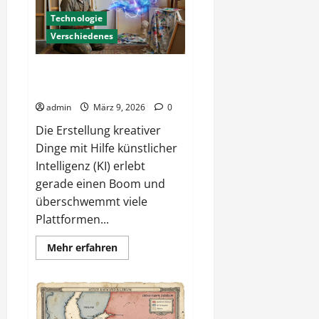
Technologie
Verschiedenes
Kreativ mit KI – Kunst oder
Blendwerk?
admin
März 9, 2026
0
Die Erstellung kreativer
Dinge mit Hilfe künstlicher
Intelligenz (KI) erlebt
gerade einen Boom und
überschwemmt viele
Plattformen...
Mehr
Mehr erfahren
Informationen
über
Kreativ
mit
KI
–
Kunst