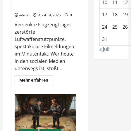
Fake News und Fakten –
10
11
12
Unbedingt genau hinschauen!
17
18
19
admin
April 19, 2026
0
Versenkte Flugzeugträger,
24
25
26
zerstörte
Luftwaffenstützpunkte,
31
spektakuläre Eilmeldungen
« Juli
im Minutentakt: Wer heute
in den sozialen Medien
unterwegs ist, stößt...
Mehr
Mehr erfahren
Informationen
über
Fake
News
und
Fakten
–
Unbedingt
genau
hinschauen!