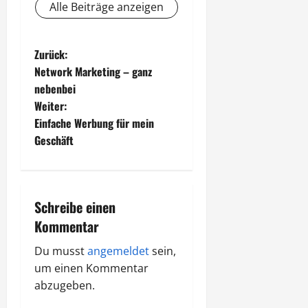
Alle Beiträge anzeigen
B
Zurück:
Network Marketing – ganz
e
nebenbei
Weiter:
i
Einfache Werbung für mein
t
Geschäft
r
a
Schreibe einen
Kommentar
g
Du musst
angemeldet
sein,
s
um einen Kommentar
n
abzugeben.