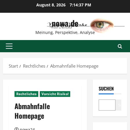
Zum
August 8, 2026
7:14:38 PM
Inhalt
springen
nowa.de
Meinung, Perspektive, Analyse
Primäres
Menü
Start
Rechtliches
Abmahnfalle Homepage
SUCHEN
Rechtliches
Vorsicht Risiko!
Abmahnfalle
Suche
Homepage
nowa24