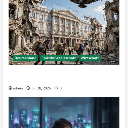
Deutschland
Politik/Gesellschaft
Wirtschaft
Wirtschaftspolitik oder staatliche
Insolvenzverschleppung?
admin
Juli 28, 2026
0