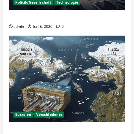
Politik/Gesellschaft
Technologie
KI Nutzung – Chancen und Risiken
admin
Juni 6, 2026
0
Eurasien
Verschiedenes
Ein Tunnel nach Amerika?