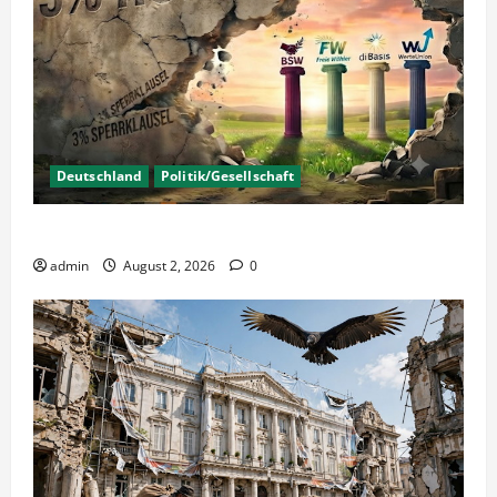
Deutschland
Politik/Gesellschaft
Wahlen – Die 5% Hürde auf 3% senken?
admin
August 2, 2026
0