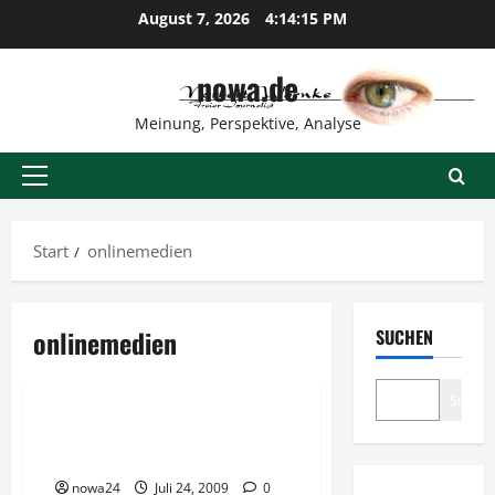
Zum
August 7, 2026
4:14:16 PM
Inhalt
springen
nowa.de
Meinung, Perspektive, Analyse
Primäres
Menü
Start
onlinemedien
onlinemedien
SUCHEN
Business
Suche
PR über Presse und
Onlinemedien
nowa24
Juli 24, 2009
0