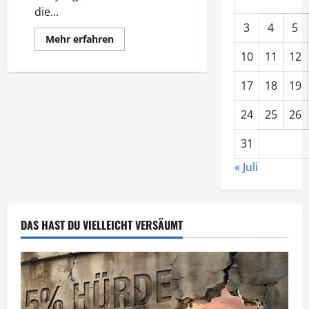
die...
3
4
5
Mehr
Mehr erfahren
Informationen
10
11
12
über
Journalismus
und
17
18
19
die
neuen
Medien
24
25
26
31
« Juli
DAS HAST DU VIELLEICHT VERSÄUMT