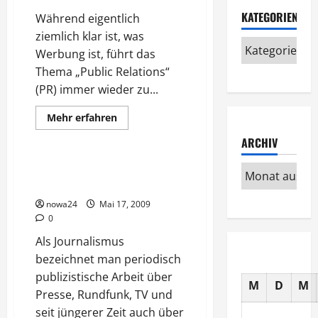
KATEGORIEN
Während eigentlich
ziemlich klar ist, was
Werbung ist, führt das
Thema „Public Relations“
(PR) immer wieder zu...
Mehr
Mehr erfahren
Informationen
Verschiedenes
über
ARCHIV
PR
über
Presse
Journalismus und die neuen
und
Medien
Onlinemedien
nowa24
Mai 17, 2009
0
Als Journalismus
bezeichnet man periodisch
publizistische Arbeit über
M
D
M
Presse, Rundfunk, TV und
seit jüngerer Zeit auch über