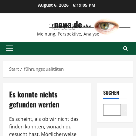
Zum
August 6, 2026
6:19:06 PM
Inhalt
springen
nowa.de
Meinung, Perspektive, Analyse
Primäres
Menü
Start
führungsqualitäten
Es konnte nichts
SUCHEN
gefunden werden
Suche
Es scheint, als ob wir nicht das
finden konnten, wonach du
gesucht hast. Möglicherweise