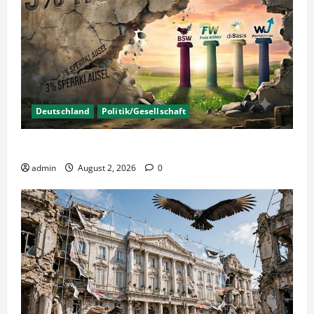
Deutschland
Politik/Gesellschaft
Wahlen – Die 5% Hürde auf 3% senken?
admin
August 2, 2026
0