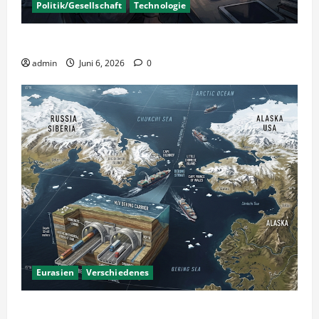
Politik/Gesellschaft
Technologie
KI Nutzung – Chancen und Risiken
admin
Juni 6, 2026
0
Eurasien
Verschiedenes
Ein Tunnel nach Amerika?