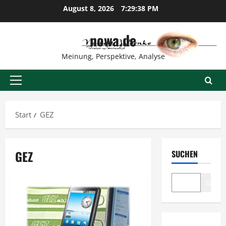
Zum
August 8, 2026
7:29:39 PM
Inhalt
springen
nowa.de
Meinung, Perspektive, Analyse
Primäres
Menü
Start
GEZ
GEZ
SUCHEN
Suche