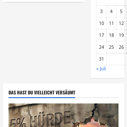
GEZ
Gebühren
2010
3
4
5
auch
für
PC
10
11
12
und
Handy
17
18
19
24
25
26
31
« Juli
DAS HAST DU VIELLEICHT VERSÄUMT