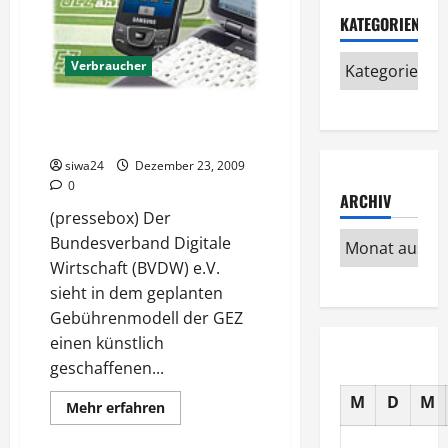
KATEGORIEN
Verbraucher
GEZ Gebühren 2010 auch für PC
und Handy
siwa24
Dezember 23, 2009
0
ARCHIV
(pressebox) Der
Bundesverband Digitale
Wirtschaft (BVDW) e.V.
sieht in dem geplanten
Gebührenmodell der GEZ
einen künstlich
geschaffenen...
M
D
M
Mehr
Mehr erfahren
Informationen
über