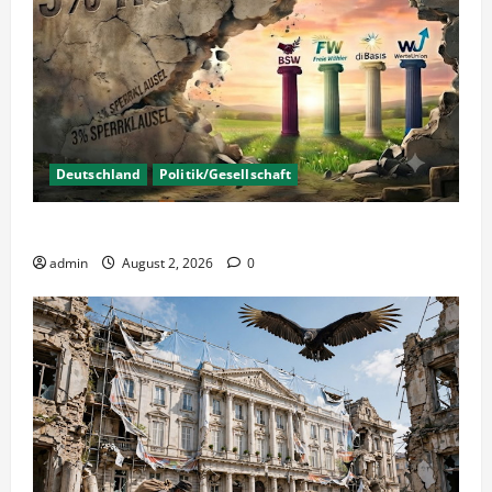
Deutschland
Politik/Gesellschaft
Wahlen – Die 5% Hürde auf 3% senken?
admin
August 2, 2026
0