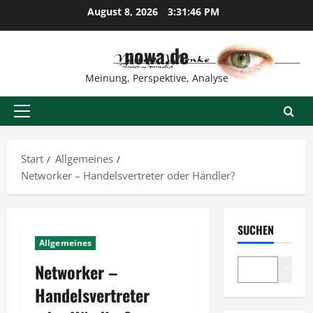
Zum
August 8, 2026
3:31:46 PM
Inhalt
springen
nowa.de
Meinung, Perspektive, Analyse
Primäres
Menü
Start
Allgemeines
Networker – Handelsvertreter oder Händler?
SUCHEN
Allgemeines
Networker –
Suche
Handelsvertreter