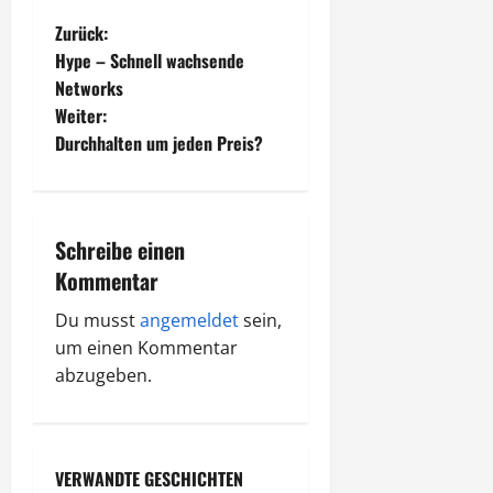
B
Zurück:
Hype – Schnell wachsende
e
Networks
Weiter:
i
Durchhalten um jeden Preis?
t
r
Schreibe einen
a
Kommentar
g
Du musst
angemeldet
sein,
um einen Kommentar
s
abzugeben.
n
a
VERWANDTE GESCHICHTEN