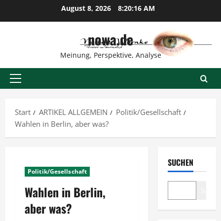
Zum
August 8, 2026
8:20:17 AM
Inhalt
springen
nowa.de
Meinung, Perspektive, Analyse
Primäres
Menü
Start
ARTIKEL ALLGEMEIN
Politik/Gesellschaft
Wahlen in Berlin, aber was?
SUCHEN
Politik/Gesellschaft
Wahlen in Berlin,
Suche
aber was?