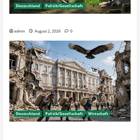
Deutschland
Politik/Gesellschaft
Wahlen – Die 5% Hürde auf 3% senken?
admin
August 2, 2026
0
Deutschland
Politik/Gesellschaft
Wirtschaft
Wirtschaftspolitik oder staatliche
Insolvenzverschleppung?