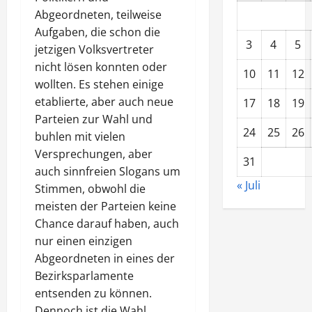
Abgeordneten, teilweise
Aufgaben, die schon die
3
4
5
jetzigen Volksvertreter
nicht lösen konnten oder
10
11
12
wollten. Es stehen einige
etablierte, aber auch neue
17
18
19
Parteien zur Wahl und
24
25
26
buhlen mit vielen
Versprechungen, aber
31
auch sinnfreien Slogans um
« Juli
Stimmen, obwohl die
meisten der Parteien keine
Chance darauf haben, auch
nur einen einzigen
Abgeordneten in eines der
Bezirksparlamente
entsenden zu können.
Dennoch ist die Wahl