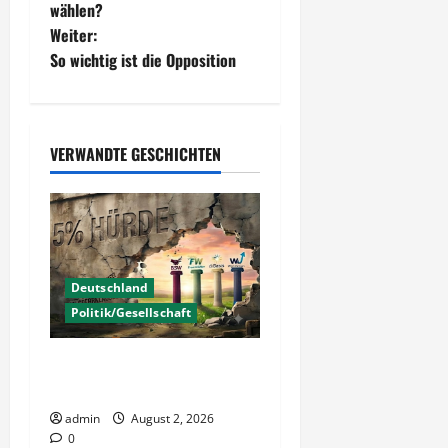
e
wählen?
Weiter:
i
So wichtig ist die Opposition
t
r
VERWANDTE GESCHICHTEN
a
g
s
Deutschland
n
Politik/Gesellschaft
a
Wahlen – Die 5% Hürde auf
v
3% senken?
i
admin
August 2, 2026
0