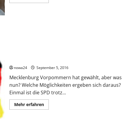
Informationen
über
Wahlen
in
Berlin,
aber
was?
Landtagswahl 2016 – Mecklenburg Vorpommern hat gewählt
nowa24
September 5, 2016
Mecklenburg Vorpommern hat gewählt, aber was
nun? Welche Möglichkeiten ergeben sich daraus?
Einmal ist die SPD trotz...
Mehr
Mehr erfahren
Informationen
über
Landtagswahl
2016
–
Mecklenburg
Vorpommern