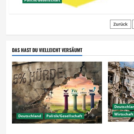
Politik/Gesellschaft
Seite
Zurück
der
Beiträ
DAS HAST DU VIELLEICHT VERSÄUMT
Deutschla
Wirtschaft
Deutschland
Politik/Gesellschaft
Wirtschaftsp
Wahlen – Die 5% Hürde auf 3%