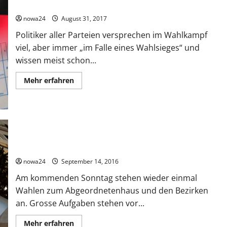
So wichtig ist die Opposition
nowa24
August 31, 2017
Politiker aller Parteien versprechen im Wahlkampf
viel, aber immer „im Falle eines Wahlsieges“ und
wissen meist schon...
Mehr
Mehr erfahren
Informationen
über
So
wichtig
ist
die
Opposition
Wahlen in Berlin, aber was?
nowa24
September 14, 2016
Am kommenden Sonntag stehen wieder einmal
Wahlen zum Abgeordnetenhaus und den Bezirken
an. Grosse Aufgaben stehen vor...
Mehr
Mehr erfahren