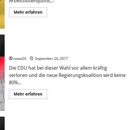
Arbeitslosenquote,...
Mehr
Mehr erfahren
Informationen
über
Wird
Deutschland
ausgeraubt?
Kommentar zur Bundestagswahl 2017
nowa24
September 24, 2017
Die CDU hat bei dieser Wahl vor allem kräftig
verloren und die neue Regierungskoalition wird keine
80%...
Mehr
Mehr erfahren
Informationen
über
Kommentar
zur
Bundestagswahl
2017