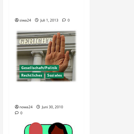
Versicherungs-Kostenfalle
i
vorbei
o
siwa24
Juli 1, 2013
0
n
Gesellschaft/Politik
Rechtliches
Soziales
Belohnung für Hartz IV
Kinder unerwünscht?
nowa24
Juni 30, 2010
0