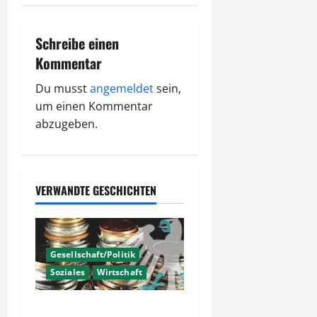
r
a
Schreibe einen
Kommentar
g
Du musst
angemeldet
sein,
s
um einen Kommentar
n
abzugeben.
a
v
VERWANDTE GESCHICHTEN
i
g
Gesellschaft/Politik
a
Soziales
Wirtschaft
t
Haarscharf an