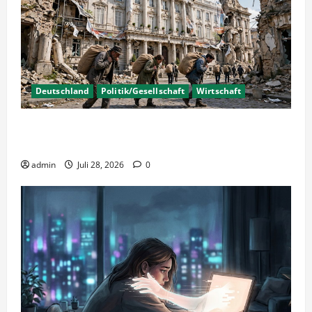
Deutschland
Politik/Gesellschaft
Wirtschaft
Wirtschaftspolitik oder staatliche
Insolvenzverschleppung?
admin
Juli 28, 2026
0