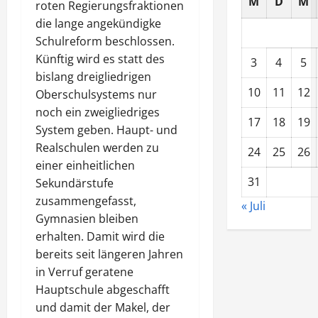
M
D
M
roten Regierungsfraktionen
die lange angekündigke
Schulreform beschlossen.
Künftig wird es statt des
3
4
5
bislang dreigliedrigen
10
11
12
Oberschulsystems nur
noch ein zweigliedriges
17
18
19
System geben. Haupt- und
Realschulen werden zu
24
25
26
einer einheitlichen
31
Sekundärstufe
zusammengefasst,
« Juli
Gymnasien bleiben
erhalten. Damit wird die
bereits seit längeren Jahren
in Verruf geratene
Hauptschule abgeschafft
und damit der Makel, der