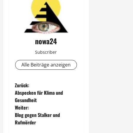
nowa24
Subscriber
Alle Beiträge anzeigen
B
Zurück:
Abspecken für Klima und
e
Gesundheit
Weiter:
i
Blog gegen Stalker und
t
Rufmörder