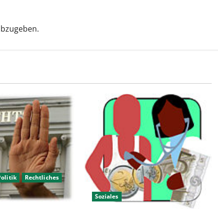
abzugeben.
olitik
Rechtliches
Soziales
Hartz IV Kinder