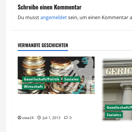
r
Schreibe einen Kommentar
a
Du musst
angemeldet
sein, um einen Kommentar 
g
s
VERWANDTE GESCHICHTEN
n
a
v
Gesellschaft/Politik
Soziales
Wirtschaft
i
g
Haarscharf an Versicherungs-
Gesellschaft/P
Kostenfalle vorbei
a
Soziales
siwa24
Juli 1, 2013
0
t
Belohnung für 