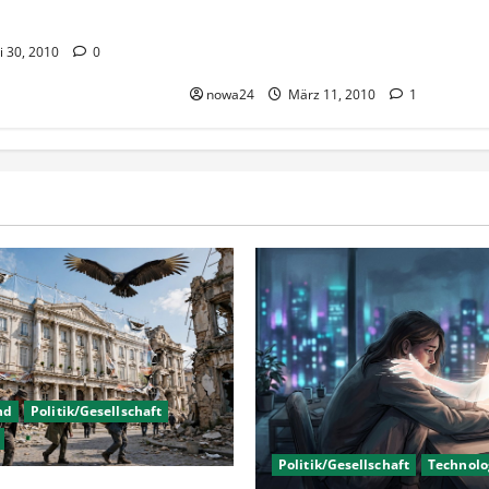
Zusatzbeiträge zur Krankenkasse:
Auswirkungen für
i 30, 2010
0
Leistungsempfänger
nowa24
März 11, 2010
1
nd
Politik/Gesellschaft
Politik/Gesellschaft
Technolo