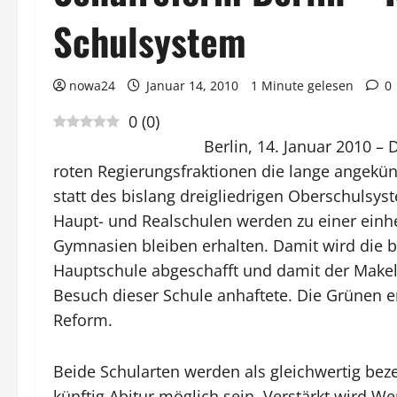
Schulsystem
nowa24
Januar 14, 2010
1 Minute gelesen
0
0
(
0
)
Berlin, 14. Januar 2010 –
roten Regierungsfraktionen die lange angekün
statt des bislang dreigliedrigen Oberschulsy
Haupt- und Realschulen werden zu einer einh
Gymnasien bleiben erhalten. Damit wird die be
Hauptschule abgeschafft und damit der Makel
Besuch dieser Schule anhaftete. Die Grünen 
Reform.
Beide Schularten werden als gleichwertig bez
künftig Abitur möglich sein. Verstärkt wird We