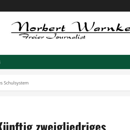
G
ges Schulsystem
ünftig zweigliedriges