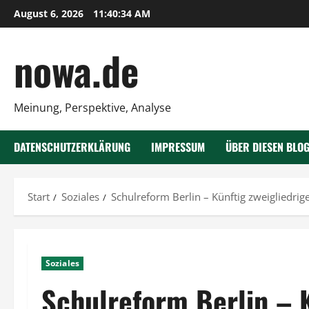
Zum
August 6, 2026
11:40:35 AM
Inhalt
springen
nowa.de
Meinung, Perspektive, Analyse
DATENSCHUTZERKLÄRUNG
IMPRESSUM
ÜBER DIESEN BLO
Start
Soziales
Schulreform Berlin – Künftig zweigliedri
Soziales
Schulreform Berlin – K