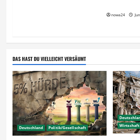
unerwünscht?
i
nowa24
Jun
o
n
DAS HAST DU VIELLEICHT VERSÄUMT
Deutschla
Wirtschaft
Deutschland
Politik/Gesellschaft