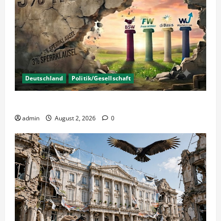
Deutschland
Politik/Gesellschaft
Wahlen – Die 5% Hürde auf 3% senken?
admin
August 2, 2026
0