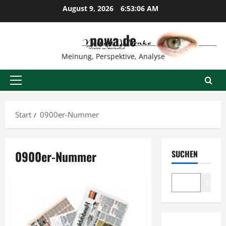
Zum
August 9, 2026
6:53:06 AM
Inhalt
springen
nowa.de
Meinung, Perspektive, Analyse
Primäres
Menü
Start
0900er-Nummer
0900er-Nummer
SUCHEN
Suche