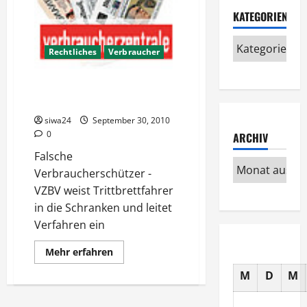
KATEGORIEN
Rechtliches
Verbraucher
Verfahren gegen falsche
Verbraucherschützer
siwa24
September 30, 2010
0
ARCHIV
Falsche
Verbraucherschützer -
VZBV weist Trittbrettfahrer
in die Schranken und leitet
Verfahren ein
Mehr
Mehr erfahren
Informationen
über
M
D
M
Verfahren
gegen
falsche