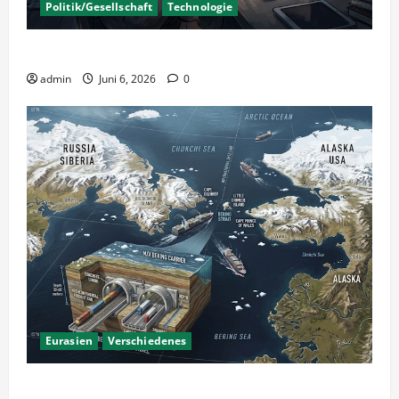
Politik/Gesellschaft
Technologie
KI Nutzung – Chancen und Risiken
admin
Juni 6, 2026
0
Eurasien
Verschiedenes
Ein Tunnel nach Amerika?