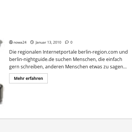
Wer schreibt gern?
nowa24
Januar 13, 2010
0
Die regionalen Internetportale berlin-region.com und
berlin-nightguide.de suchen Menschen, die einfach
gern schreiben, anderen Menschen etwas zu sagen...
Mehr
Mehr erfahren
Informationen
über
Wer
schreibt
gern?