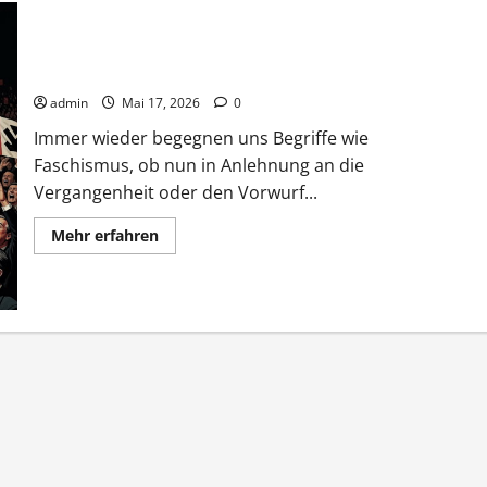
Was genau ist Faschismus?
admin
Mai 17, 2026
0
Immer wieder begegnen uns Begriffe wie
Faschismus, ob nun in Anlehnung an die
Vergangenheit oder den Vorwurf...
Mehr
Mehr erfahren
Informationen
über
Was
genau
ist
Faschismus?