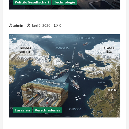
Politik/Gesellschaft
Technologie
KI Nutzung – Chancen und Risiken
admin
Juni 6, 2026
0
Eurasien
Verschiedenes
Ein Tunnel nach Amerika?