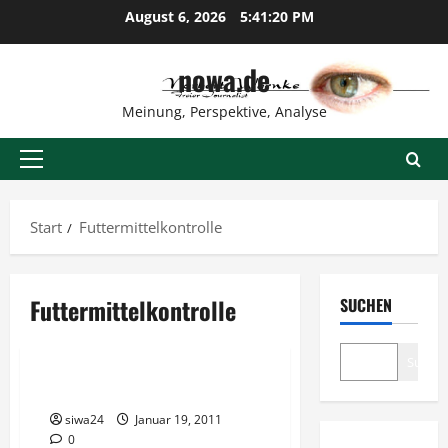
Zum
August 6, 2026
5:41:20 PM
Inhalt
springen
nowa.de
Meinung, Perspektive, Analyse
Primäres
Menü
Start
Futtermittelkontrolle
Futtermittelkontrolle
SUCHEN
Verbraucher
Suche
Lebensmittelsicherheit
siwa24
Januar 19, 2011
0