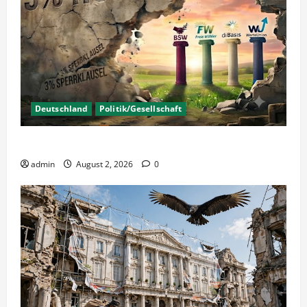
Deutschland
Politik/Gesellschaft
Wahlen – Die 5% Hürde auf 3% senken?
admin
August 2, 2026
0