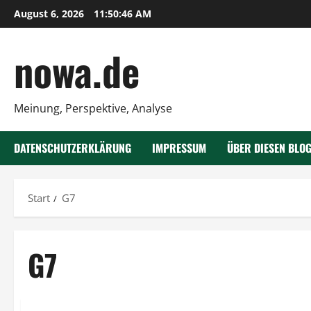
Zum
August 6, 2026
11:50:47 AM
Inhalt
springen
nowa.de
Meinung, Perspektive, Analyse
DATENSCHUTZERKLÄRUNG
IMPRESSUM
ÜBER DIESEN BLO
Start
G7
G7