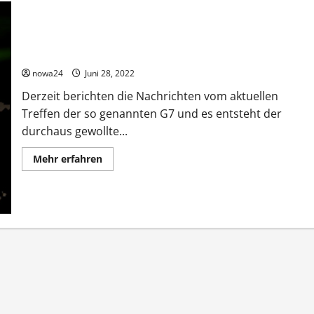
G7 – Das Imperium geht zurück
nowa24
Juni 28, 2022
Derzeit berichten die Nachrichten vom aktuellen
Treffen der so genannten G7 und es entsteht der
durchaus gewollte...
Mehr
Mehr erfahren
Informationen
über
G7
–
Das
Imperium
geht
zurück