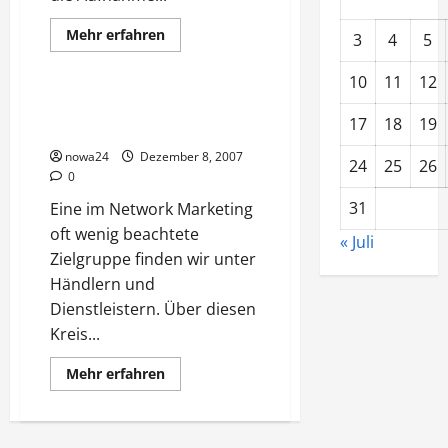
Mehr
Mehr erfahren
3
4
5
Informationen
Business
über
Recht
10
11
12
und
Geschäft
Händler, Dienstleister und
17
18
19
sonstige Unternehmer
nowa24
Dezember 8, 2007
24
25
26
0
31
Eine im Network Marketing
oft wenig beachtete
« Juli
Zielgruppe finden wir unter
Händlern und
Dienstleistern. Über diesen
Kreis...
Mehr
Mehr erfahren
Informationen
über
Händler,
Dienstleister
und