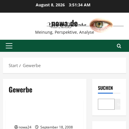
Zum
August 8, 2026
3:51:34 AM
Inhalt
springen
nowa.de
Meinung, Perspektive, Analyse
Primäres
Menü
Start
Gewerbe
Gewerbe
SUCHEN
Rechtliches
Suche
Vorteilskunden sind keine
Unternehmer
nowa24
September 18, 2008