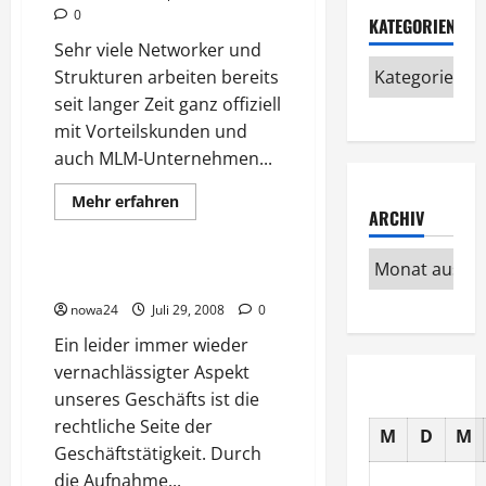
0
KATEGORIEN
Sehr viele Networker und
Strukturen arbeiten bereits
seit langer Zeit ganz offiziell
mit Vorteilskunden und
auch MLM-Unternehmen...
Mehr
Mehr erfahren
Informationen
ARCHIV
Business
Recht
über
Vorteilskunden
sind
keine
Recht und Geschäft
Unternehmer
nowa24
Juli 29, 2008
0
Ein leider immer wieder
vernachlässigter Aspekt
unseres Geschäfts ist die
rechtliche Seite der
M
D
M
Geschäftstätigkeit. Durch
die Aufnahme...