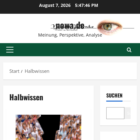
Zum
August 7, 2026
5:47:47 PM
Inhalt
springen
nowa.de
Meinung, Perspektive, Analyse
Primäres
Menü
Start
Halbwissen
Halbwissen
SUCHEN
Suche