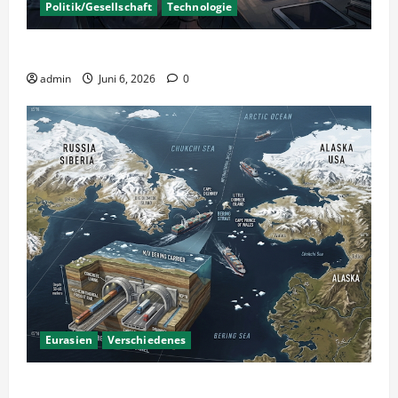
Politik/Gesellschaft
Technologie
KI Nutzung – Chancen und Risiken
admin
Juni 6, 2026
0
Eurasien
Verschiedenes
Ein Tunnel nach Amerika?