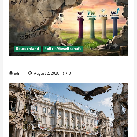
Deutschland
Politik/Gesellschaft
Wahlen – Die 5% Hürde auf 3% senken?
admin
August 2, 2026
0