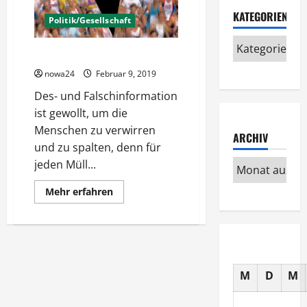
KATEGORIEN
Politik/Gesellschaft
Märchen als Mittel der Spaltung
nowa24
Februar 9, 2019
Des- und Falschinformation
ist gewollt, um die
Menschen zu verwirren
ARCHIV
und zu spalten, denn für
jeden Müll...
Mehr
Mehr erfahren
Informationen
über
Märchen
als
Mittel
der
Spaltung
M
D
M