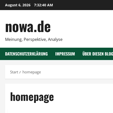
Zum
August 6, 2026
7:32:41 AM
Inhalt
springen
nowa.de
Meinung, Perspektive, Analyse
DATENSCHUTZERKLÄRUNG
IMPRESSUM
ÜBER DIESEN BLO
Start
homepage
homepage
Rechtliches
Vorsicht Risiko!