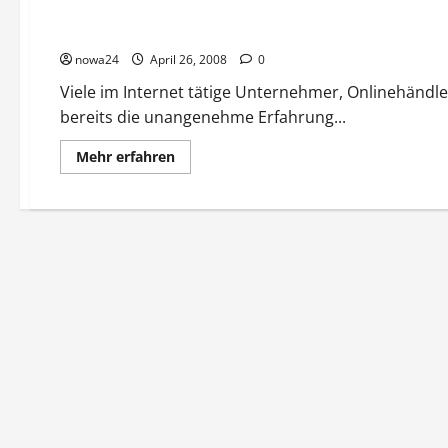
Abmahnfalle Homepage
nowa24
April 26, 2008
0
Viele im Internet tätige Unternehmer, Onlinehändl
bereits die unangenehme Erfahrung...
Mehr
Mehr erfahren
Informationen
über
Abmahnfalle
Homepage