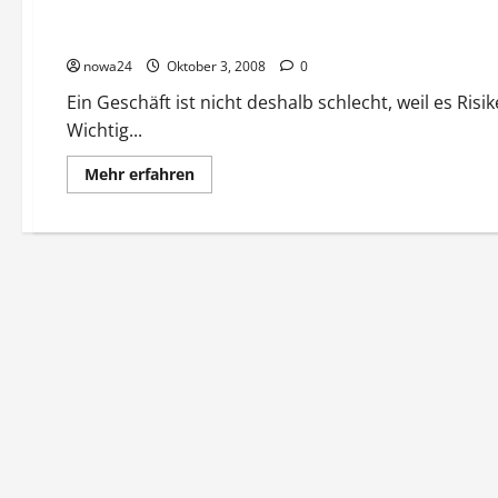
Kaufen Sie keine Luftschlösser
nowa24
Oktober 3, 2008
0
Ein Geschäft ist nicht deshalb schlecht, weil es Risi
Wichtig...
Mehr
Mehr erfahren
Informationen
über
Kaufen
Sie
keine
Luftschlösser