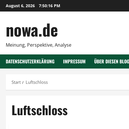
Zum
August 6, 2026
7:50:16 PM
Inhalt
springen
nowa.de
Meinung, Perspektive, Analyse
DATENSCHUTZERKLÄRUNG
IMPRESSUM
ÜBER DIESEN BLO
Start
Luftschloss
Luftschloss
Vorsicht Risiko!