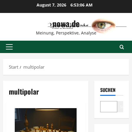
Zum
August 7, 2026
6:53:06 AM
Inhalt
springen
nowa.de
Meinung, Perspektive, Analyse
Primäres
Menü
Start
multipolar
multipolar
SUCHEN
Suche