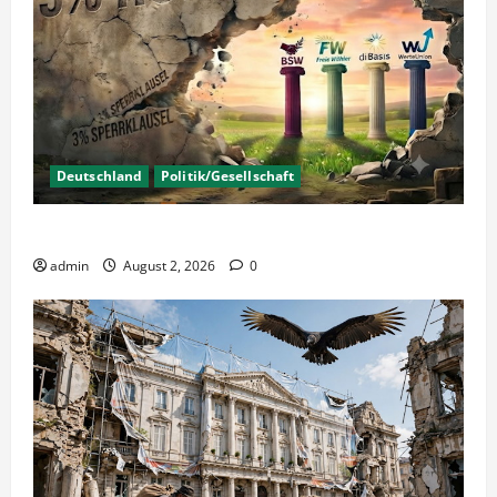
Deutschland
Politik/Gesellschaft
Wahlen – Die 5% Hürde auf 3% senken?
admin
August 2, 2026
0