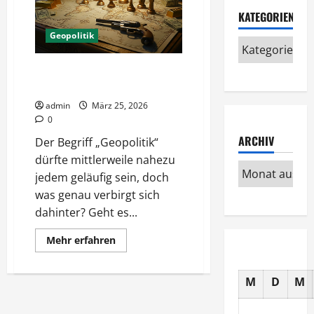
KATEGORIEN
Geopolitik
Hintergründe aktueller
Geopolitik
admin
März 25, 2026
0
ARCHIV
Der Begriff „Geopolitik“
dürfte mittlerweile nahezu
jedem geläufig sein, doch
was genau verbirgt sich
dahinter? Geht es...
Mehr
Mehr erfahren
Informationen
über
Hintergründe
aktueller
M
D
M
Geopolitik