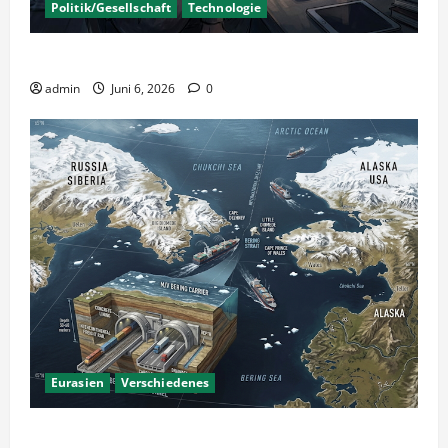
Politik/Gesellschaft
Technologie
KI Nutzung – Chancen und Risiken
admin
Juni 6, 2026
0
Eurasien
Verschiedenes
Ein Tunnel nach Amerika?