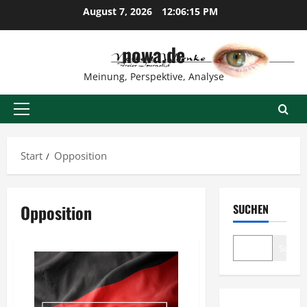
Zum
August 7, 2026
12:06:16 PM
Inhalt
springen
nowa.de
Meinung, Perspektive, Analyse
Primäres
Menü
Start
Opposition
Opposition
SUCHEN
Suche