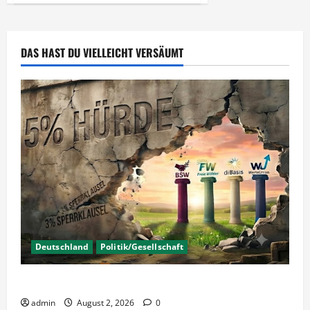
–
Der
andere
Blick
DAS HAST DU VIELLEICHT VERSÄUMT
Deutschland
Politik/Gesellschaft
Wahlen – Die 5% Hürde auf 3% senken?
admin
August 2, 2026
0