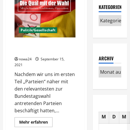
KATEGORIEN
Politik/Gesellschaft
Die Qual der Wahl
(Möglichkeiten)
ARCHIV
nowa24
September 15,
2021
Nachdem wir uns im ersten
Teil „Parteien“ näher mit
den relevantesten zur
Bundestagswahl
antretenden Parteien
beschäftigt hatten,...
M
D
M
Mehr
Mehr erfahren
Informationen
über