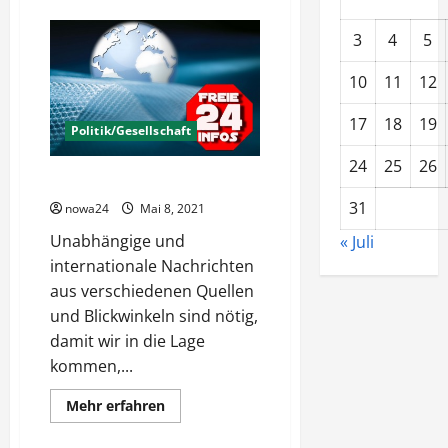
Die
Qual
3
4
5
der
Wahl
(Möglichkeiten)
10
11
12
17
18
19
Politik/Gesellschaft
24
25
26
FreieInfos24 – Der andere Blick
31
nowa24
Mai 8, 2021
Unabhängige und
« Juli
internationale Nachrichten
aus verschiedenen Quellen
und Blickwinkeln sind nötig,
damit wir in die Lage
kommen,...
Mehr
Mehr erfahren
Informationen
über
FreieInfos24