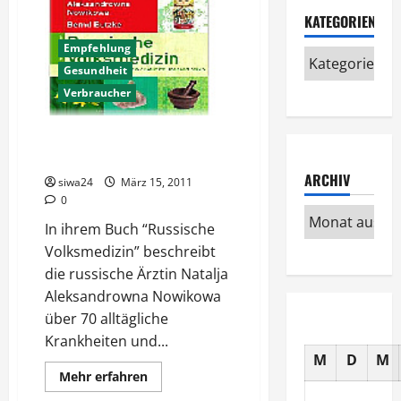
KATEGORIEN
Empfehlung
Gesundheit
Verbraucher
Buchtipp “Russische
Volksmedizin”
ARCHIV
siwa24
März 15, 2011
0
In ihrem Buch “Russische
Volksmedizin” beschreibt
die russische Ärztin Natalja
Aleksandrowna Nowikowa
über 70 alltägliche
Krankheiten und...
M
D
M
Mehr
Mehr erfahren
Informationen
über