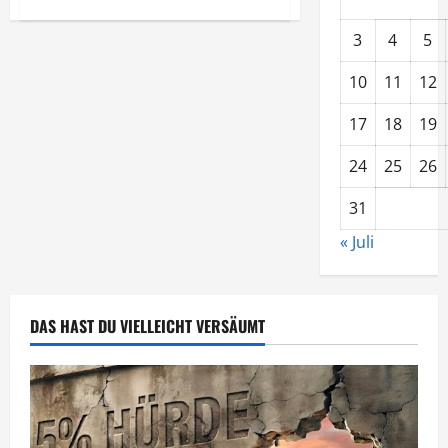
Buchtipp
“Russische
3
4
5
Volksmedizin”
10
11
12
17
18
19
24
25
26
31
« Juli
DAS HAST DU VIELLEICHT VERSÄUMT