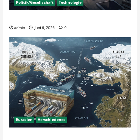
Politik/Gesellschaft
Technologie
KI Nutzung – Chancen und Risiken
admin
Juni 6, 2026
0
Eurasien
Verschiedenes
Ein Tunnel nach Amerika?