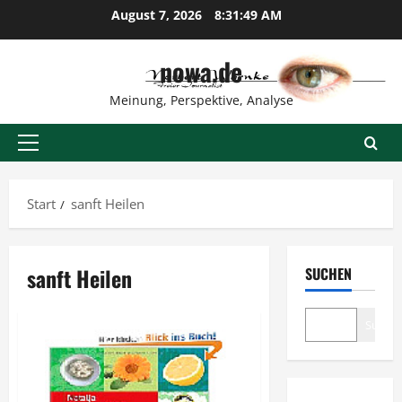
Zum
August 7, 2026
8:31:50 AM
Inhalt
springen
nowa.de
Meinung, Perspektive, Analyse
Primäres
Menü
Start
sanft Heilen
sanft Heilen
SUCHEN
Suche