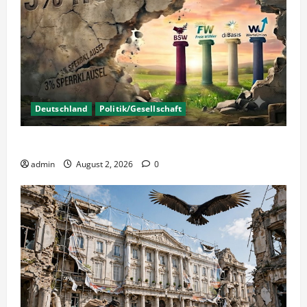
Deutschland
Politik/Gesellschaft
Wahlen – Die 5% Hürde auf 3% senken?
admin
August 2, 2026
0