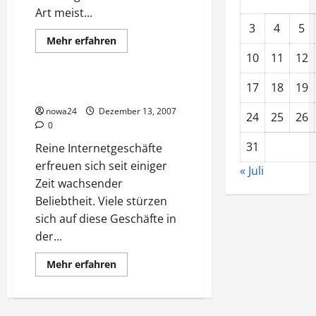
Art meist...
3
4
5
Mehr
Mehr erfahren
Informationen
Vorsicht Risiko!
10
11
12
über
Formen
des
17
18
19
Direktvertriebs
Reiner Internetvertrieb
nowa24
Dezember 13, 2007
24
25
26
0
31
Reine Internetgeschäfte
erfreuen sich seit einiger
« Juli
Zeit wachsender
Beliebtheit. Viele stürzen
sich auf diese Geschäfte in
der...
Mehr
Mehr erfahren
Informationen
über
Reiner
Internetvertrieb