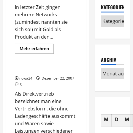
KATEGORIEN
In letzter Zeit gingen
mehrere Networks
(zumindest nannten sie
sich so!) mit Gold als
Produkt an den...
Mehr
Mehr erfahren
Informationen
Allgemeines
über
ARCHIV
Gold
im
Network
Formen des Direktvertriebs
Marketing
nowa24
Dezember 22, 2007
0
Als Direktvertrieb
bezeichnet man eine
Vertriebsform, die ohne
Ladengeschäfte auskommt
M
D
M
und Waren sowie
Leistungen verschiedener