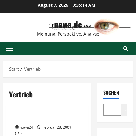
Zum
August 7, 2026
9:35:14 AM
Inhalt
springen
nowa.de
Meinung, Perspektive, Analyse
Primäres
Menü
Start
Vertrieb
Vertrieb
SUCHEN
Vorsicht Risiko!
Suche
Gold im Network Marketing
nowa24
Februar 28, 2009
4