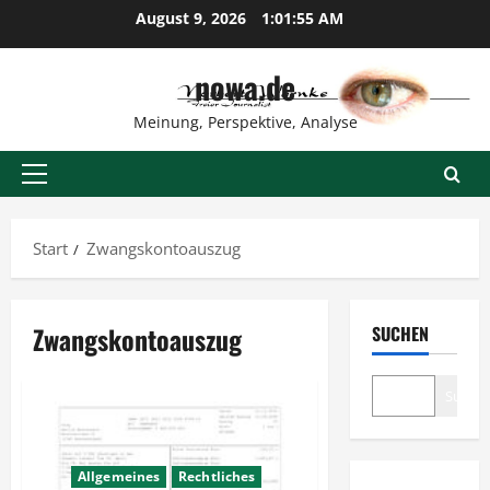
Zum
August 9, 2026
1:01:55 AM
Inhalt
springen
nowa.de
Meinung, Perspektive, Analyse
Primäres
Menü
Start
Zwangskontoauszug
Zwangskontoauszug
SUCHEN
Suche
Allgemeines
Rechtliches