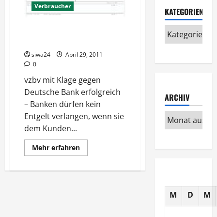
Verbraucher
KATEGORIEN
Entgelt für Zwangskontoauszug
unzulässig
siwa24
April 29, 2011
0
vzbv mit Klage gegen
Deutsche Bank erfolgreich
ARCHIV
– Banken dürfen kein
Entgelt verlangen, wenn sie
dem Kunden...
Mehr
Mehr erfahren
Informationen
über
Entgelt
für
Zwangskontoauszug
unzulässig
M
D
M