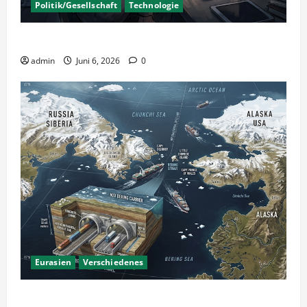
Politik/Gesellschaft
Technologie
KI Nutzung – Chancen und Risiken
admin
Juni 6, 2026
0
Eurasien
Verschiedenes
Ein Tunnel nach Amerika?