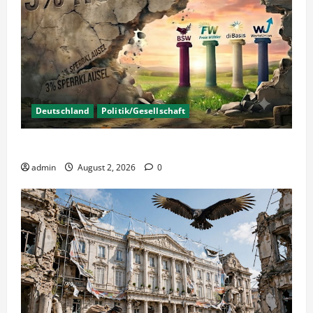
Deutschland
Politik/Gesellschaft
Wahlen – Die 5% Hürde auf 3% senken?
admin
August 2, 2026
0