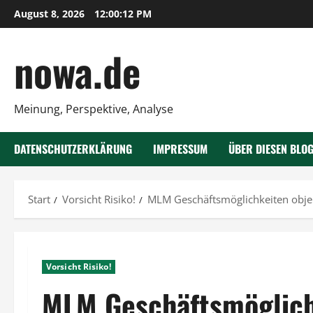
Zum
August 8, 2026
12:00:13 PM
Inhalt
springen
nowa.de
Meinung, Perspektive, Analyse
DATENSCHUTZERKLÄRUNG
IMPRESSUM
ÜBER DIESEN BLO
Start
Vorsicht Risiko!
MLM Geschäftsmöglichkeiten objek
Vorsicht Risiko!
MLM Geschäftsmöglich