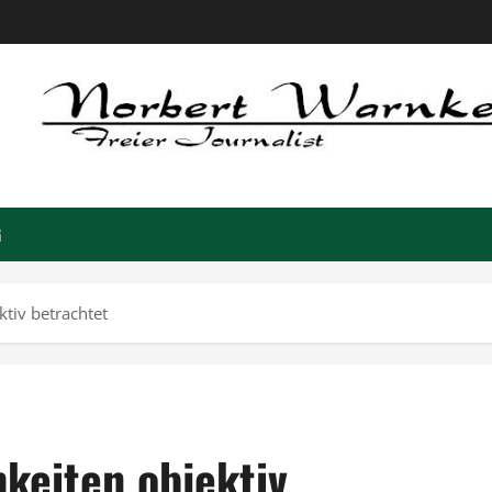
G
tiv betrachtet
keiten objektiv