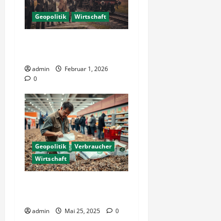
Geopolitik
Wirtschaft
Schattenseiten – EU
Freihandel mit Indien
admin
Februar 1, 2026
0
Geopolitik
Verbraucher
Wirtschaft
Zoll auf Dünger gefährdet
Versorgung in Europa
admin
Mai 25, 2025
0