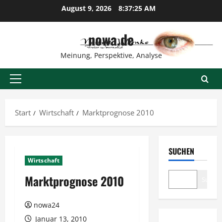
Zum
August 9, 2026
8:37:26 AM
Inhalt
springen
nowa.de
Meinung, Perspektive, Analyse
Primäres
Menü
Start
Wirtschaft
Marktprognose 2010
SUCHEN
Wirtschaft
Marktprognose 2010
Suche
nowa24
Januar 13, 2010