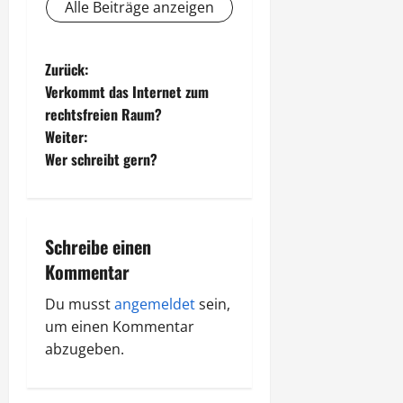
Alle Beiträge anzeigen
B
Zurück:
Verkommt das Internet zum
e
rechtsfreien Raum?
Weiter:
i
Wer schreibt gern?
t
r
Schreibe einen
a
Kommentar
g
Du musst
angemeldet
sein,
um einen Kommentar
s
abzugeben.
n