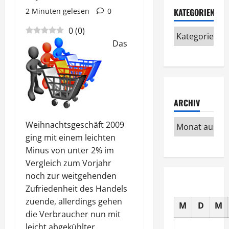
2 Minuten gelesen
0
KATEGORIEN
0
(
0
)
Das
ARCHIV
Weihnachtsgeschäft 2009
ging mit einem leichten
Minus von unter 2% im
Vergleich zum Vorjahr
noch zur weitgehenden
Zufriedenheit des Handels
zuende, allerdings gehen
M
D
M
die Verbraucher nun mit
leicht abgekühlter