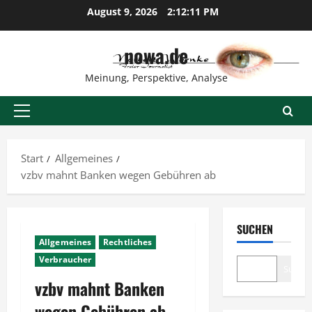
Zum
August 9, 2026
2:12:12 PM
Inhalt
springen
nowa.de
Meinung, Perspektive, Analyse
Primäres
Menü
Start
Allgemeines
vzbv mahnt Banken wegen Gebühren ab
SUCHEN
Allgemeines
Rechtliches
Verbraucher
Suche
vzbv mahnt Banken
wegen Gebühren ab