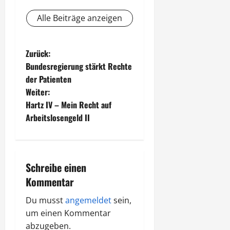
Alle Beiträge anzeigen
B
Zurück:
Bundesregierung stärkt Rechte
e
der Patienten
Weiter:
i
Hartz IV – Mein Recht auf
t
Arbeitslosengeld II
r
a
Schreibe einen
Kommentar
g
Du musst
angemeldet
sein,
s
um einen Kommentar
n
abzugeben.