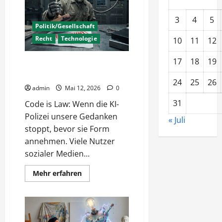
Risiken
3
4
5
Politik/Gesellschaft
Recht
Technologie
10
11
12
17
18
19
KI Polizei entscheidet –
Robocop war gestern
24
25
26
admin
Mai 12, 2026
0
31
Code is Law: Wenn die KI-
Polizei unsere Gedanken
« Juli
stoppt, bevor sie Form
annehmen. Viele Nutzer
sozialer Medien...
Mehr
Mehr erfahren
Informationen
über
KI
Polizei
entscheidet
–
Robocop