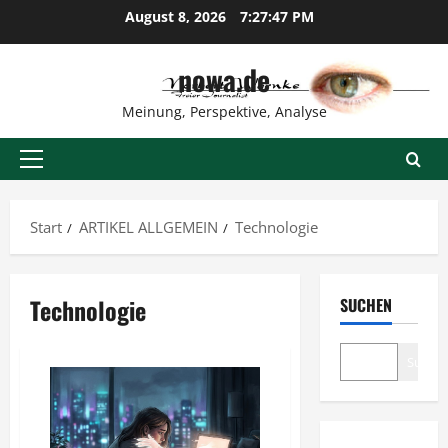
Zum
August 8, 2026
7:27:47 PM
Inhalt
springen
nowa.de
Meinung, Perspektive, Analyse
Primäres
Menü
Start
ARTIKEL ALLGEMEIN
Technologie
Technologie
SUCHEN
Suche