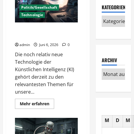
KATEGORIEN
Politik/Gesellschaft
Technologie
KI Nutzung – Chancen und
Risiken
admin
Juni 6, 2026
0
Die noch relativ neue
ARCHIV
Technologie der
Künstlichen Intelligenz (KI)
gehört derzeit zu den
relevantesten Themen für
unsere...
Mehr
Mehr erfahren
Informationen
über
KI
M
D
M
Nutzung
–
Chancen
und