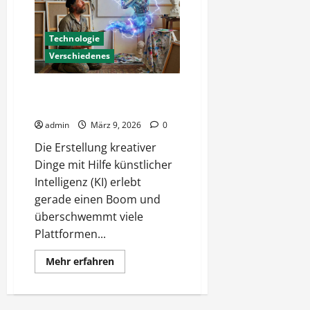
war
gestern
Technologie
Verschiedenes
Kreativ mit KI – Kunst oder
Blendwerk?
admin
März 9, 2026
0
Die Erstellung kreativer
Dinge mit Hilfe künstlicher
Intelligenz (KI) erlebt
gerade einen Boom und
überschwemmt viele
Plattformen...
Mehr
Mehr erfahren
Informationen
über
Kreativ
mit
KI