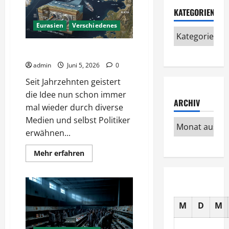
KATEGORIEN
Eurasien
Verschiedenes
Ein Tunnel nach Amerika?
admin
Juni 5, 2026
0
Seit Jahrzehnten geistert
die Idee nun schon immer
ARCHIV
mal wieder durch diverse
Medien und selbst Politiker
erwähnen...
Mehr
Mehr erfahren
Informationen
über
Ein
Tunnel
nach
Amerika?
M
D
M