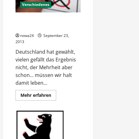
Verlierer?
Verschiedenes
Deutschland hat gewählt – was
nun?
nowa24
September 23,
2013
Deutschland hat gewählt,
vielen gefällt das Ergebnis
nicht, der Mehrheit aber
schon… müssen wir halt
damit leben...
Mehr
Mehr erfahren
Informationen
über
Deutschland
hat
gewählt
–
was
nun?