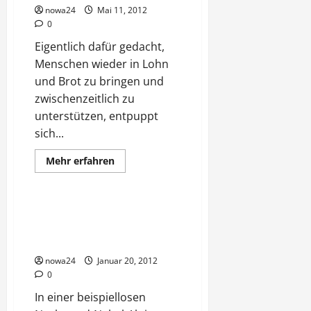
wirkliche
nowa24
Mai 11, 2012
Alternative
0
für
Deutschland
Eigentlich dafür gedacht,
Menschen wieder in Lohn
und Brot zu bringen und
zwischenzeitlich zu
unterstützen, entpuppt
sich...
Mehr
Mehr erfahren
Informationen
Verschiedenes
über
Jobcenter
vernichten
Arbeit
Plattform von US Justiz
geschlossen – Millionen
Unschuldiger betroffen!
nowa24
Januar 20, 2012
0
In einer beispiellosen