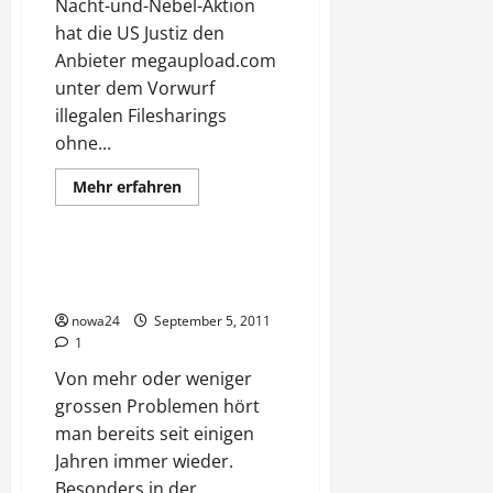
Nacht-und-Nebel-Aktion
hat die US Justiz den
Anbieter megaupload.com
unter dem Vorwurf
illegalen Filesharings
ohne...
Mehr
Mehr erfahren
Informationen
Verschiedenes
über
Plattform
von
US
Sozialwesen – siecht es noch
Justiz
oder ist es schon tot?
geschlossen
–
nowa24
September 5, 2011
Millionen
Unschuldiger
1
betroffen!
Von mehr oder weniger
grossen Problemen hört
man bereits seit einigen
Jahren immer wieder.
Besonders in der...