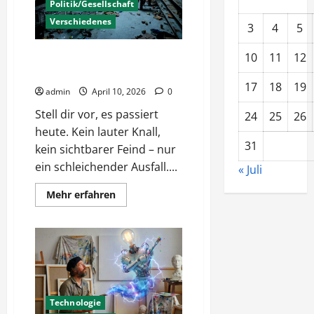
Politik/Gesellschaft
Verschiedenes
3
4
5
Das Licht geht aus – Wenn
10
11
12
Nachbarn zu Zombies werden
17
18
19
admin
April 10, 2026
0
Stell dir vor, es passiert
24
25
26
heute. Kein lauter Knall,
31
kein sichtbarer Feind – nur
ein schleichender Ausfall....
« Juli
Mehr
Mehr erfahren
Informationen
über
Das
Licht
geht
aus
–
Wenn
Nachbarn
zu
Zombies
Technologie
werden