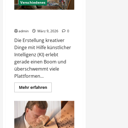
Verschiedenes
Kreativ mit KI – Kunst oder
Blendwerk?
admin
März 9, 2026
0
Die Erstellung kreativer
Dinge mit Hilfe künstlicher
Intelligenz (KI) erlebt
gerade einen Boom und
überschwemmt viele
Plattformen...
Mehr
Mehr erfahren
Informationen
über
Kreativ
mit
KI
–
Kunst
oder
Blendwerk?