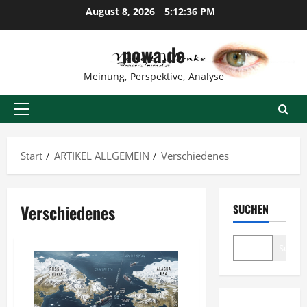
Zum
August 8, 2026
5:12:37 PM
Inhalt
springen
nowa.de
Meinung, Perspektive, Analyse
Primäres
Menü
Start
ARTIKEL ALLGEMEIN
Verschiedenes
Verschiedenes
SUCHEN
Suche