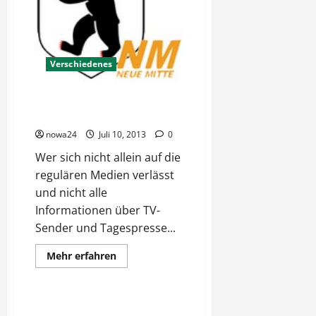
Verschiedenes
Neue Mitte – Eine wirkliche
Alternative für Deutschland
nowa24
Juli 10, 2013
0
Wer sich nicht allein auf die
regulären Medien verlässt
und nicht alle
Informationen über TV-
Sender und Tagespresse...
Mehr
Mehr erfahren
Informationen
Verschiedenes
über
Neue
Mitte
–
Jobcenter vernichten Arbeit
Eine