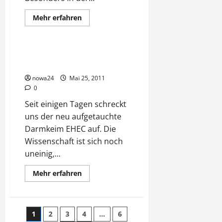
Mehr
Mehr erfahren
Informationen
Verschiedenes
über
Sozialwesen
–
siecht
Wundermittel gegen Darmkeim
es
EHEC?
noch
oder
nowa24
Mai 25, 2011
ist
es
0
schon
tot?
Seit einigen Tagen schreckt
uns der neu aufgetauchte
Darmkeim EHEC auf. Die
Wissenschaft ist sich noch
uneinig,...
Mehr
Mehr erfahren
Informationen
über
Wundermittel
gegen
Darmkeim
Seitennummerierung
1
2
3
4
…
6
EHEC?