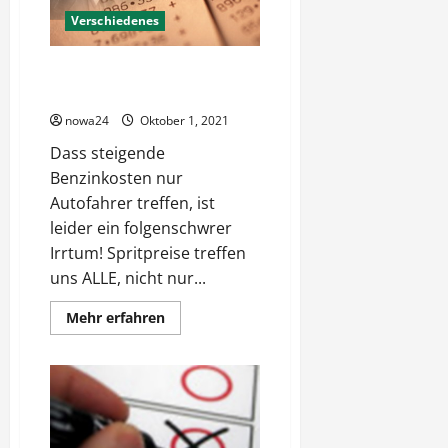
Verschiedenes
Hohe Spritpreise – Nur die
Autofahrer die Verlierer?
nowa24
Oktober 1, 2021
Dass steigende
Benzinkosten nur
Autofahrer treffen, ist
leider ein folgenschwrer
Irrtum! Spritpreise treffen
uns ALLE, nicht nur...
Mehr
Mehr erfahren
Informationen
über
Hohe
Spritpreise
–
Nur
die
Autofahrer
die