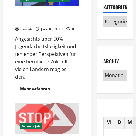
KATEGORIEN
Junge Arbeitslose nach
Deutschland eingeladen
siwa24
Juni 30, 2013
0
Angesichts über 50%
Jugendarbeitslosigkeit und
fehlender Perspektiven für
ARCHIV
eine berufliche Zukunft in
vielen Ländern mag es
den...
Mehr
Mehr erfahren
Informationen
über
Junge
Arbeitslose
nach
Deutschland
eingeladen
M
D
M
Arbeit/Job