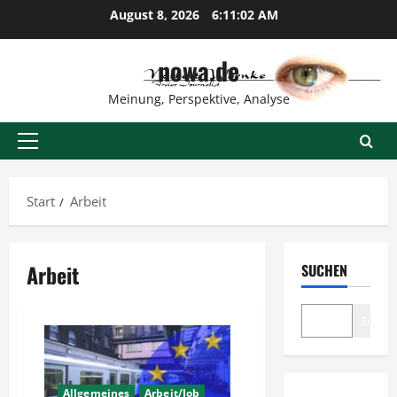
Zum
August 8, 2026
6:11:02 AM
Inhalt
springen
nowa.de
Meinung, Perspektive, Analyse
Primäres
Menü
Start
Arbeit
Arbeit
SUCHEN
Suche
Allgemeines
Arbeit/Job