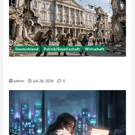
Deutschland
Politik/Gesellschaft
Wirtschaft
Wirtschaftspolitik oder staatliche
Insolvenzverschleppung?
admin
Juli 28, 2026
0