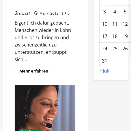
Jobcenter vernichten Arbeit
3
4
5
siwa24
Mai 7, 2013
0
Eigentlich dafür gedacht,
10
11
12
Menschen wieder in Lohn
17
18
19
und Brot zu bringen und
zwischenzeitlich zu
24
25
26
unterstützen, entpuppt
sich...
31
« Juli
Mehr
Mehr erfahren
Informationen
über
Jobcenter
vernichten
Arbeit