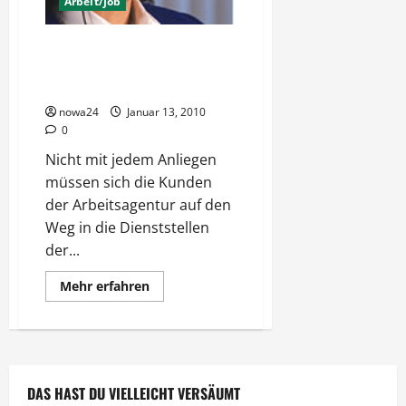
Arbeit/Job
Telefonischer Service der
Arbeitsagentur spart Zeit und
Geld
nowa24
Januar 13, 2010
0
Nicht mit jedem Anliegen
müssen sich die Kunden
der Arbeitsagentur auf den
Weg in die Dienststellen
der...
Mehr
Mehr erfahren
Informationen
über
Telefonischer
Service
der
Arbeitsagentur
spart
Zeit
DAS HAST DU VIELLEICHT VERSÄUMT
und