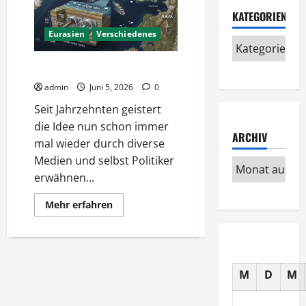
KATEGORIEN
Eurasien
Verschiedenes
Ein Tunnel nach Amerika?
admin
Juni 5, 2026
0
Seit Jahrzehnten geistert
die Idee nun schon immer
ARCHIV
mal wieder durch diverse
Medien und selbst Politiker
erwähnen...
Mehr
Mehr erfahren
Informationen
über
Ein
Tunnel
nach
Amerika?
M
D
M