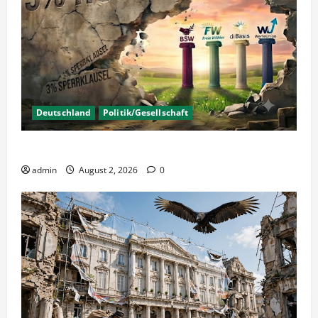
Deutschland
Politik/Gesellschaft
Wahlen – Die 5% Hürde auf 3% senken?
admin
August 2, 2026
0