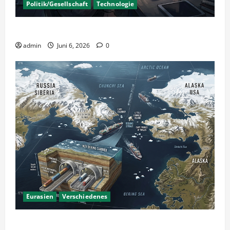
Politik/Gesellschaft
Technologie
KI Nutzung – Chancen und Risiken
admin
Juni 6, 2026
0
Eurasien
Verschiedenes
Ein Tunnel nach Amerika?