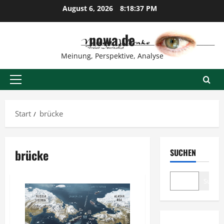
Zum
August 6, 2026
8:18:38 PM
Inhalt
springen
nowa.de
Meinung, Perspektive, Analyse
Primäres
Menü
Start
brücke
brücke
SUCHEN
Suche