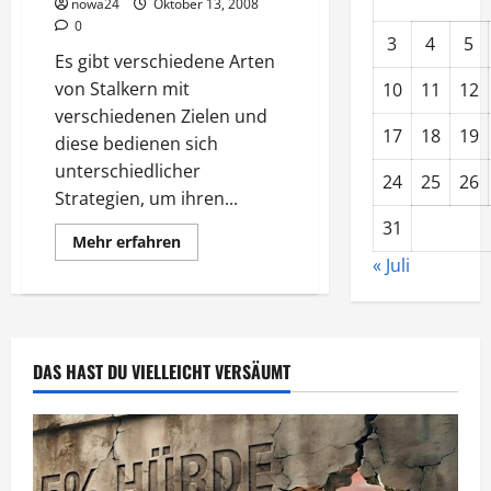
Rufmörder
nowa24
Oktober 13, 2008
0
3
4
5
Es gibt verschiedene Arten
von Stalkern mit
10
11
12
verschiedenen Zielen und
17
18
19
diese bedienen sich
unterschiedlicher
24
25
26
Strategien, um ihren...
31
Mehr
Mehr erfahren
Informationen
« Juli
über
Die
Wege
der
Stalker
DAS HAST DU VIELLEICHT VERSÄUMT