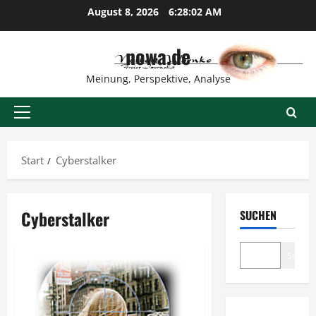
Zum
August 8, 2026
6:28:02 AM
Inhalt
springen
nowa.de
Meinung, Perspektive, Analyse
Primäres
Menü
Start
Cyberstalker
Cyberstalker
SUCHEN
Suche