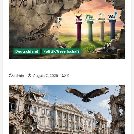
Deutschland
Politik/Gesellschaft
Wahlen – Die 5% Hürde auf 3% senken?
admin
August 2, 2026
0