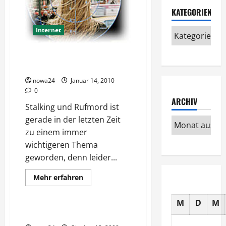
KATEGORIEN
Internet
Blog gegen Stalker und
Rufmörder
nowa24
Januar 14, 2010
0
ARCHIV
Stalking und Rufmord ist
gerade in der letzten Zeit
zu einem immer
wichtigeren Thema
geworden, denn leider...
Mehr
Mehr erfahren
Informationen
Verschiedenes
über
Blog
M
D
M
gegen
Stalker
Die Wege der Stalker
und