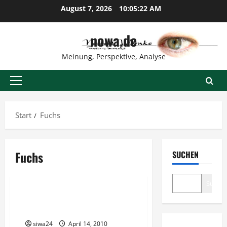
Zum
August 7, 2026
10:05:22 AM
Inhalt
springen
nowa.de
Meinung, Perspektive, Analyse
Primäres
Menü
Start
Fuchs
Fuchs
SUCHEN
Tiere
Suche
Punkt 8 Uhr Frühstück für den
Fuchs
siwa24
April 14, 2010