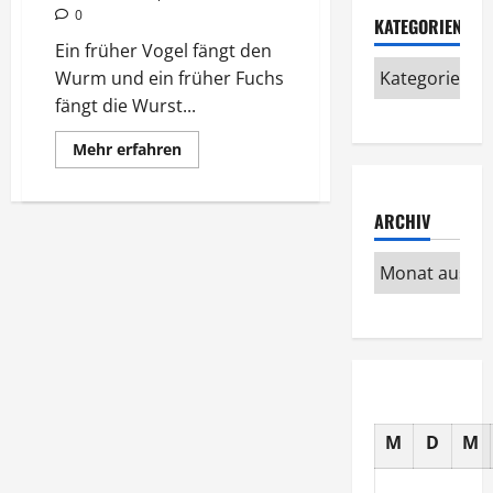
0
KATEGORIEN
Ein früher Vogel fängt den
Wurm und ein früher Fuchs
fängt die Wurst...
Mehr
Mehr erfahren
Informationen
über
Punkt
8
ARCHIV
Uhr
Frühstück
für
den
Fuchs
M
D
M