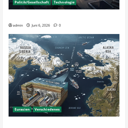
Politik/Gesellschaft
Technologie
KI Nutzung – Chancen und Risiken
admin
Juni 6, 2026
0
Eurasien
Verschiedenes
Ein Tunnel nach Amerika?