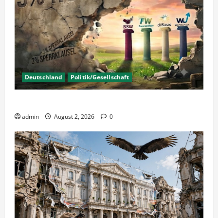
Deutschland
Politik/Gesellschaft
Wahlen – Die 5% Hürde auf 3% senken?
admin
August 2, 2026
0