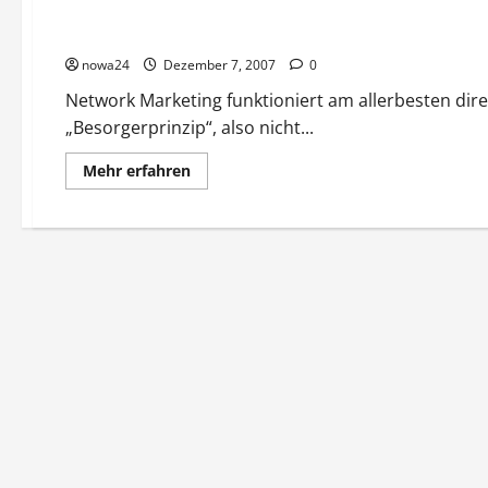
Die ersten eigenen Kunden gewinnen
nowa24
Dezember 7, 2007
0
Network Marketing funktioniert am allerbesten di
„Besorgerprinzip“, also nicht...
Mehr
Mehr erfahren
Informationen
über
Die
ersten
eigenen
Kunden
gewinnen