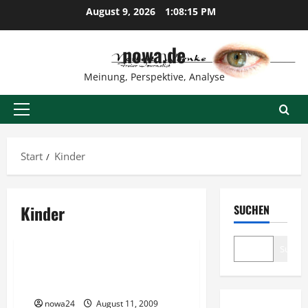
Zum
August 9, 2026
1:08:15 PM
Inhalt
springen
nowa.de
Meinung, Perspektive, Analyse
Primäres
Menü
Start
Kinder
Kinder
SUCHEN
Verschiedenes
Suche
Mit Schulbeginn viele Kinder
unterwegs
nowa24
August 11, 2009