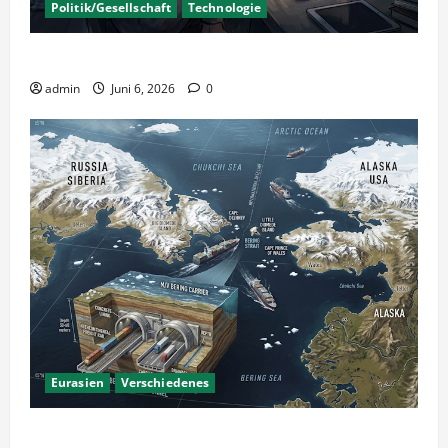
Politik/Gesellschaft
Technologie
KI Nutzung – Chancen und Risiken
admin
Juni 6, 2026
0
Eurasien
Verschiedenes
Ein Tunnel nach Amerika?