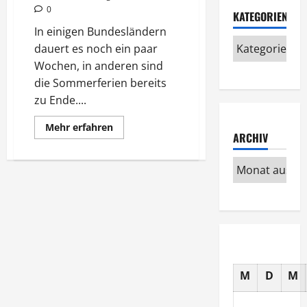
0
KATEGORIEN
In einigen Bundesländern
dauert es noch ein paar
Wochen, in anderen sind
die Sommerferien bereits
zu Ende....
Mehr
Mehr erfahren
Informationen
ARCHIV
über
Mit
Schulbeginn
viele
Kinder
unterwegs
M
D
M