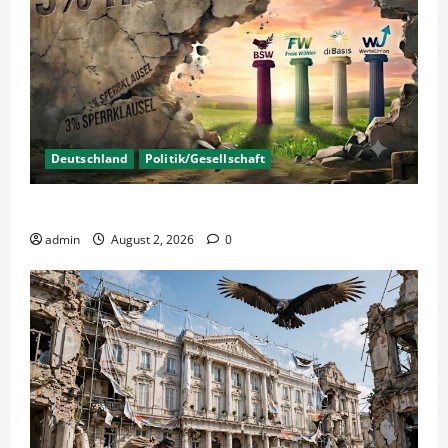
Deutschland
Politik/Gesellschaft
Wahlen – Die 5% Hürde auf 3% senken?
admin
August 2, 2026
0