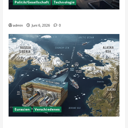
Politik/Gesellschaft
Technologie
KI Nutzung – Chancen und Risiken
admin
Juni 6, 2026
0
Eurasien
Verschiedenes
Ein Tunnel nach Amerika?