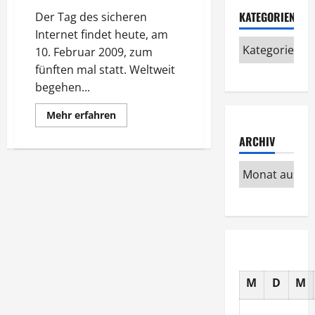
KATEGORIEN
Der Tag des sicheren
Internet findet heute, am
10. Februar 2009, zum
fünften mal statt. Weltweit
begehen...
Mehr
Mehr erfahren
Informationen
über
ARCHIV
Der
Tag
des
sicheren
Internet
M
D
M