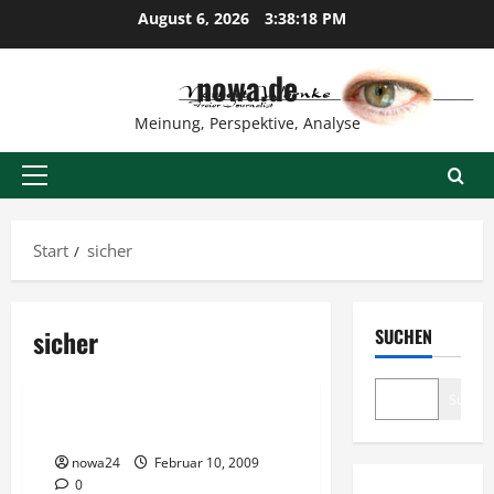
Zum
August 6, 2026
3:38:19 PM
Inhalt
springen
nowa.de
Meinung, Perspektive, Analyse
Primäres
Menü
Start
sicher
sicher
SUCHEN
Verschiedenes
Suche
Der Tag des sicheren Internet
nowa24
Februar 10, 2009
0