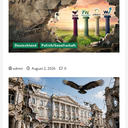
Deutschland
Politik/Gesellschaft
Wahlen – Die 5% Hürde auf 3% senken?
admin
August 2, 2026
0