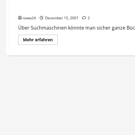
Wissenswertes über Suchmaschinen
nowa24
Dezember 15, 2007
2
Über Suchmaschinen könnte man sicher ganze Bücher
Mehr
Mehr erfahren
Informationen
über
Wissenswertes
über
Suchmaschinen