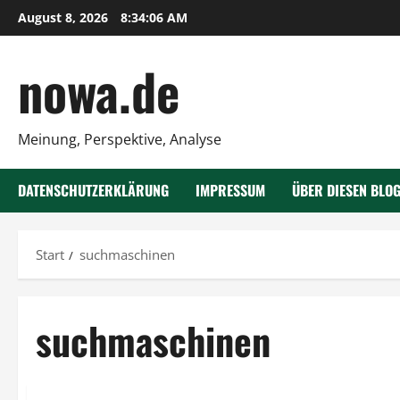
Zum
August 8, 2026
8:34:06 AM
Inhalt
springen
nowa.de
Meinung, Perspektive, Analyse
DATENSCHUTZERKLÄRUNG
IMPRESSUM
ÜBER DIESEN BLO
Start
suchmaschinen
suchmaschinen
Verschiedenes