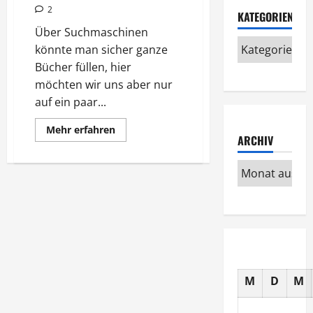
2
KATEGORIEN
Über Suchmaschinen
könnte man sicher ganze
Bücher füllen, hier
möchten wir uns aber nur
auf ein paar...
Mehr
Mehr erfahren
Informationen
ARCHIV
über
Wissenswertes
über
Suchmaschinen
M
D
M