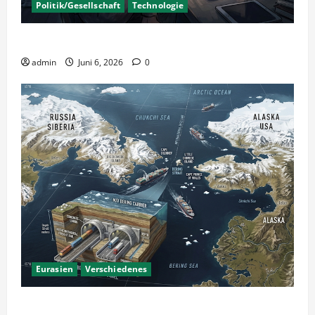
Politik/Gesellschaft
Technologie
KI Nutzung – Chancen und Risiken
admin
Juni 6, 2026
0
Eurasien
Verschiedenes
Ein Tunnel nach Amerika?