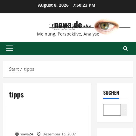
Zum
August 8, 2026
7:50:23 PM
Inhalt
springen
nowa.de
Meinung, Perspektive, Analyse
Primäres
Menü
Start
tipps
tipps
SUCHEN
Verschiedenes
Suche
Wissenswertes über
Suchmaschinen
nowa24
Dezember 15, 2007