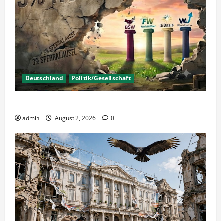
Deutschland
Politik/Gesellschaft
Wahlen – Die 5% Hürde auf 3% senken?
admin
August 2, 2026
0