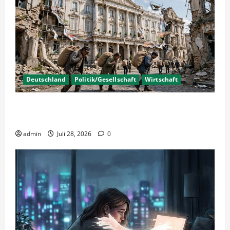
Deutschland
Politik/Gesellschaft
Wirtschaft
Wirtschaftspolitik oder staatliche
Insolvenzverschleppung?
admin
Juli 28, 2026
0