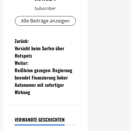
Subscriber
Alle Beiträge anzeigen
B
Zurück:
Vorsicht beim Surfen über
e
Hotspots
Weiter:
i
Reißleine gezogen: Regierung
t
beendet Finanzierung linker
Autonomer mit sofortiger
r
Wirkung
a
g
VERWANDTE GESCHICHTEN
s