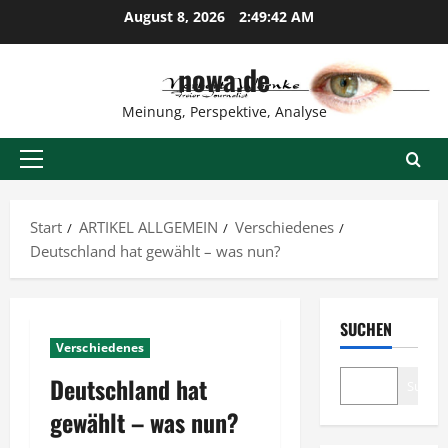
Zum
August 8, 2026
2:49:43 AM
Inhalt
springen
nowa.de
Meinung, Perspektive, Analyse
Primäres
Menü
Start
ARTIKEL ALLGEMEIN
Verschiedenes
Deutschland hat gewählt – was nun?
SUCHEN
Verschiedenes
Deutschland hat
Suche
gewählt – was nun?