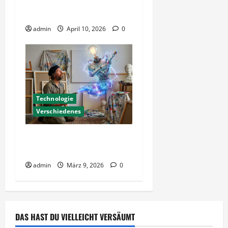
Nachbarn zu Zombies
werden
admin
April 10, 2026
0
Technologie
Verschiedenes
Kreativ mit KI – Kunst oder
Blendwerk?
admin
März 9, 2026
0
DAS HAST DU VIELLEICHT VERSÄUMT