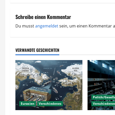
t
r
Schreibe einen Kommentar
a
Du musst
angemeldet
sein, um einen Kommentar 
g
s
VERWANDTE GESCHICHTEN
n
a
v
i
Politik/Gesell
g
Eurasien
Verschiedenes
Verschiedene
a