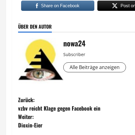
Share on Facebook
Post o
ÜBER DEN AUTOR
nowa24
Subscriber
Alle Beiträge anzeigen
B
Zurück:
vzbv reicht Klage gegen Facebook ein
e
Weiter:
i
Dioxin-Eier