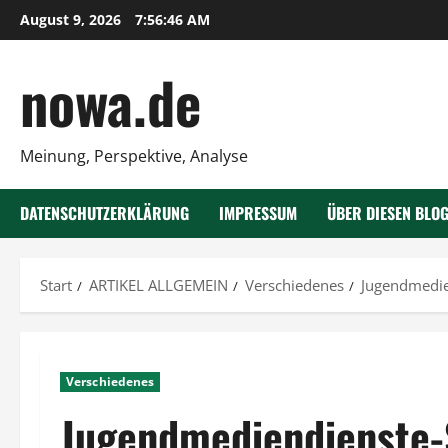
Zum
August 9, 2026
7:56:47 AM
Inhalt
springen
nowa.de
Meinung, Perspektive, Analyse
DATENSCHUTZERKLÄRUNG
IMPRESSUM
ÜBER DIESEN BLO
Start
ARTIKEL ALLGEMEIN
Verschiedenes
Jugendmedien
Verschiedenes
Jugendmediendienste-S