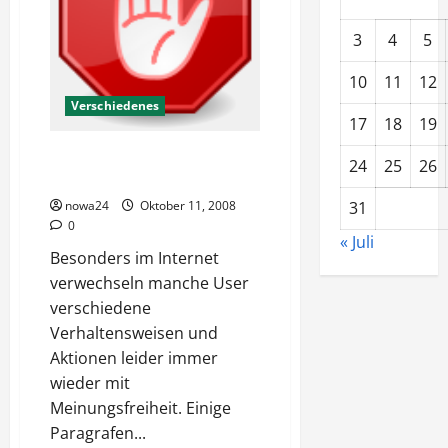
3
4
5
10
11
12
Verschiedenes
17
18
19
Die Meinungsfreiheit hat
24
25
26
Grenzen
nowa24
Oktober 11, 2008
31
0
« Juli
Besonders im Internet
verwechseln manche User
verschiedene
Verhaltensweisen und
Aktionen leider immer
wieder mit
Meinungsfreiheit. Einige
Paragrafen...