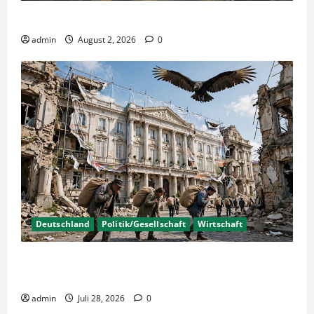
Wahlen – Die 5% Hürde auf 3% senken?
admin
August 2, 2026
0
Deutschland
Politik/Gesellschaft
Wirtschaft
Wirtschaftspolitik oder staatliche
Insolvenzverschleppung?
admin
Juli 28, 2026
0