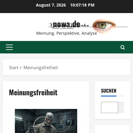
Zum
August 7, 2026
10:07:19 PM
Inhalt
springen
nowa.de
Meinung, Perspektive, Analyse
Primäres
Menü
Start
Meinungsfreiheit
Meinungsfreiheit
SUCHEN
Suche