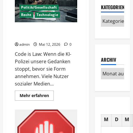
KATEGORIEN
Politik/Gesellschaft
Recht
Technologie
KI Polizei entscheidet –
Robocop war gestern
admin
Mai 12, 2026
0
Code is Law: Wenn die KI-
ARCHIV
Polizei unsere Gedanken
stoppt, bevor sie Form
annehmen. Viele Nutzer
sozialer Medien...
Mehr
Mehr erfahren
Informationen
über
KI
Polizei
entscheidet
M
D
M
–
Robocop
war
gestern