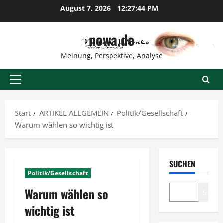
Zum
August 7, 2026
12:27:45 PM
Inhalt
springen
nowa.de
Meinung, Perspektive, Analyse
Primäres
Menü
Start
ARTIKEL ALLGEMEIN
Politik/Gesellschaft
Warum wählen so wichtig ist
SUCHEN
Politik/Gesellschaft
Warum wählen so
Suche
wichtig ist