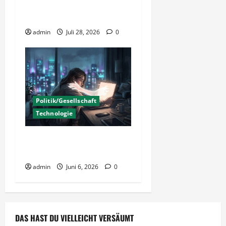
o
staatliche
Insolvenzverschleppung?
n
admin
Juli 28, 2026
0
Politik/Gesellschaft
Technologie
KI Nutzung – Chancen und
Risiken
admin
Juni 6, 2026
0
DAS HAST DU VIELLEICHT VERSÄUMT