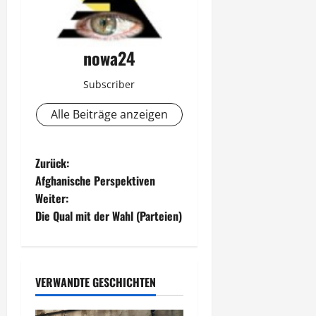
nowa24
Subscriber
Alle Beiträge anzeigen
B
Zurück:
Afghanische Perspektiven
e
Weiter:
Die Qual mit der Wahl (Parteien)
i
t
r
VERWANDTE GESCHICHTEN