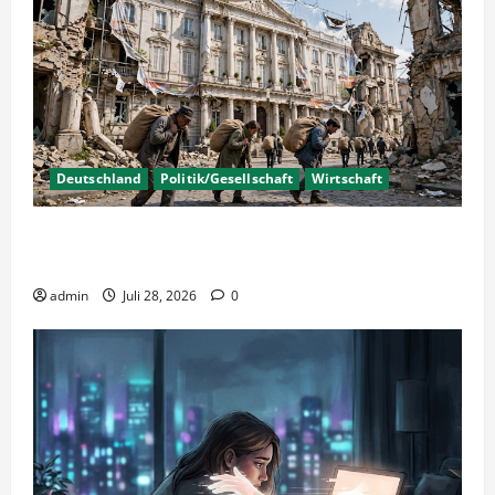
Deutschland
Politik/Gesellschaft
Wirtschaft
Wirtschaftspolitik oder staatliche
Insolvenzverschleppung?
admin
Juli 28, 2026
0