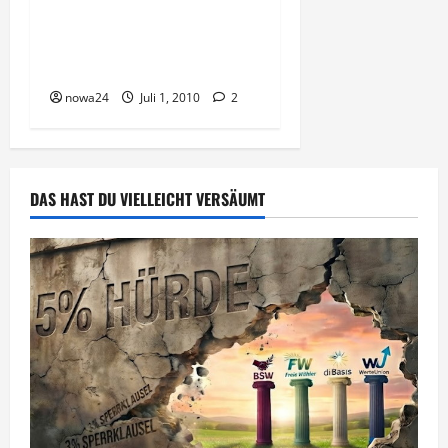
n
Abmahngefahr über
Internet-Foren
nowa24
Juli 1, 2010
2
DAS HAST DU VIELLEICHT VERSÄUMT