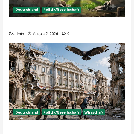
Deutschland
Politik/Gesellschaft
Wahlen – Die 5% Hürde auf 3% senken?
admin
August 2, 2026
0
Deutschland
Politik/Gesellschaft
Wirtschaft
Wirtschaftspolitik oder staatliche