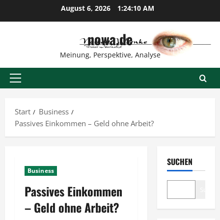
Zum
August 6, 2026
1:24:11 AM
Inhalt
springen
nowa.de
Meinung, Perspektive, Analyse
Primäres
Menü
Start
Business
Passives Einkommen – Geld ohne Arbeit?
SUCHEN
Business
Passives Einkommen
Suche
– Geld ohne Arbeit?