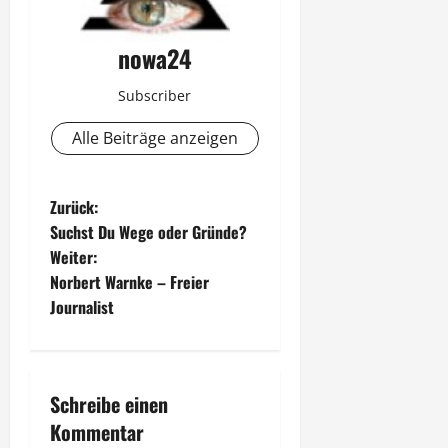
nowa24
Subscriber
Alle Beiträge anzeigen
B
Zurück:
Suchst Du Wege oder Gründe?
e
Weiter:
Norbert Warnke – Freier
i
Journalist
t
r
Schreibe einen
a
Kommentar