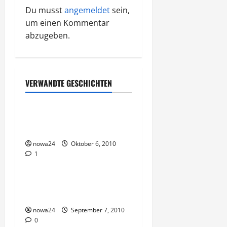
g
Du musst
angemeldet
sein,
um einen Kommentar
s
abzugeben.
n
a
VERWANDTE GESCHICHTEN
v
Business
i
Unternehmer oder
Unterlasser
g
nowa24
Oktober 6, 2010
a
1
Business
t
Das Weihnachtsgeschäft
beginnt vor dem Herbst
i
nowa24
September 7, 2010
o
0
Business