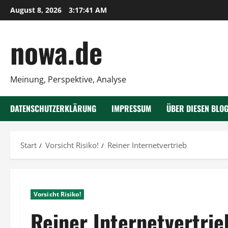
Zum
August 8, 2026
3:17:42 AM
Inhalt
springen
nowa.de
Meinung, Perspektive, Analyse
DATENSCHUTZERKLÄRUNG
IMPRESSUM
ÜBER DIESEN BLO
Start
Vorsicht Risiko!
Reiner Internetvertrieb
Vorsicht Risiko!
Reiner Internetvertrie