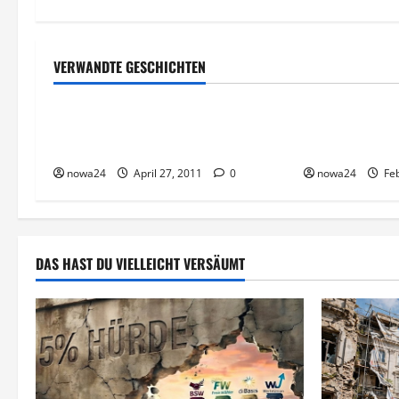
g
s
VERWANDTE GESCHICHTEN
Rechtliches
Vorsicht Risiko!
Vorsicht Risik
n
a
Vorsicht – Zweifelhafte
MLM Geschäfts
Domainangebote
objektiv betra
v
nowa24
April 27, 2011
0
nowa24
Feb
i
g
DAS HAST DU VIELLEICHT VERSÄUMT
a
t
i
o