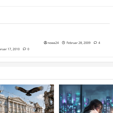
o!
Vorsicht Risiko!
möglichkeiten
Gold im Network Marketing
chtet
nowa24
Februar 28, 2009
4
ruar 17, 2010
0