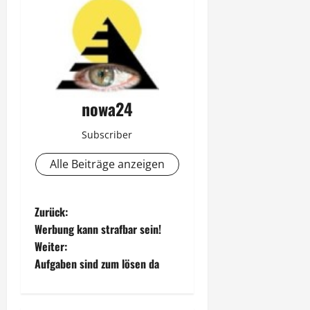
nowa24
Subscriber
Alle Beiträge anzeigen
B
Zurück:
Werbung kann strafbar sein!
e
Weiter:
Aufgaben sind zum lösen da
i
t