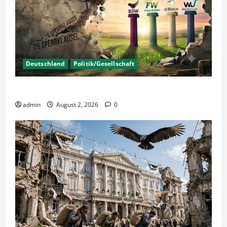
Deutschland
Politik/Gesellschaft
Wahlen – Die 5% Hürde auf 3% senken?
admin
August 2, 2026
0