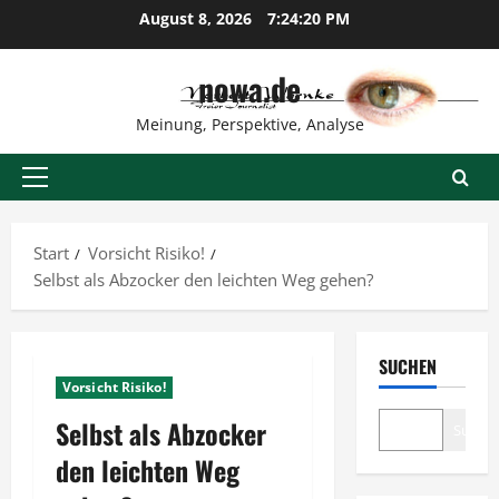
Zum
August 8, 2026
7:24:21 PM
Inhalt
springen
nowa.de
Meinung, Perspektive, Analyse
Primäres
Menü
Start
Vorsicht Risiko!
Selbst als Abzocker den leichten Weg gehen?
SUCHEN
Vorsicht Risiko!
Selbst als Abzocker
Suche
den leichten Weg