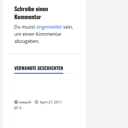
r
Schreibe einen
Kommentar
a
Du musst
angemeldet
sein,
g
um einen Kommentar
abzugeben.
s
n
Rechtliches
a
VERWANDTE GESCHICHTEN
Vorsicht Risiko!
v
Vorsicht – Zweifelhafte
i
Domainangebote
g
nowa24
April 27, 2011
0
Vorsicht Risiko!
a
MLM