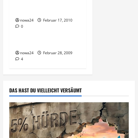
t
Geschäftsmöglichkeiten
objektiv betrachtet
i
nowa24
Februar 17, 2010
o
0
Vorsicht Risiko!
n
Gold im Network Marketing
nowa24
Februar 28, 2009
4
DAS HAST DU VIELLEICHT VERSÄUMT