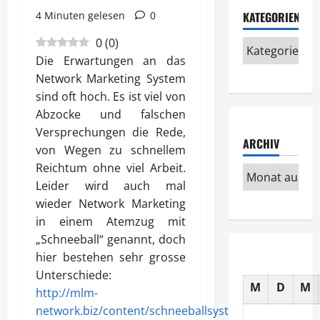
4 Minuten gelesen
0
KATEGORIEN
0
(
0
)
Die Erwartungen an das
Network Marketing System
sind oft hoch. Es ist viel von
Abzocke und falschen
Versprechungen die Rede,
ARCHIV
von Wegen zu schnellem
Reichtum ohne viel Arbeit.
Leider wird auch mal
wieder Network Marketing
in einem Atemzug mit
„Schneeball“ genannt, doch
hier bestehen sehr grosse
Unterschiede:
M
D
M
http://mlm-
network.biz/content/schneeballsystem.htm