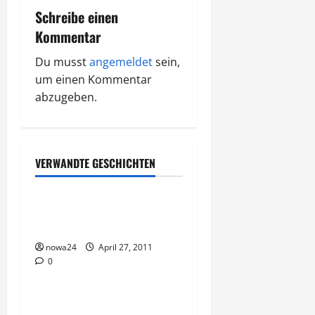
r
Schreibe einen
Kommentar
a
Du musst
angemeldet
sein,
g
um einen Kommentar
abzugeben.
s
n
Rechtliches
a
VERWANDTE GESCHICHTEN
Vorsicht Risiko!
v
Vorsicht – Zweifelhafte
i
Domainangebote
g
nowa24
April 27, 2011
0
Vorsicht Risiko!
a
MLM
t