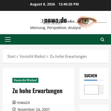
Zum
August 8, 2026
12:40:21 PM
Inhalt
springen
nowa.de
Meinung, Perspektive, Analyse
Primäres
Menü
Start
Vorsicht Risiko!
Zu hohe Erwartungen
SUCHEN
Vorsicht Risiko!
Zu hohe Erwartungen
Suche
nowa24
November 24, 2007