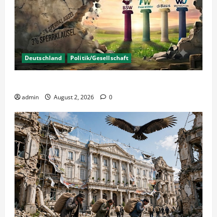
Deutschland
Politik/Gesellschaft
Wahlen – Die 5% Hürde auf 3% senken?
admin
August 2, 2026
0