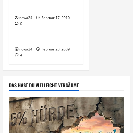
Geschäftsmöglichkeiten
objektiv betrachtet
i
nowa24
Februar 17, 2010
o
0
Vorsicht Risiko!
n
Gold im Network Marketing
nowa24
Februar 28, 2009
4
DAS HAST DU VIELLEICHT VERSÄUMT