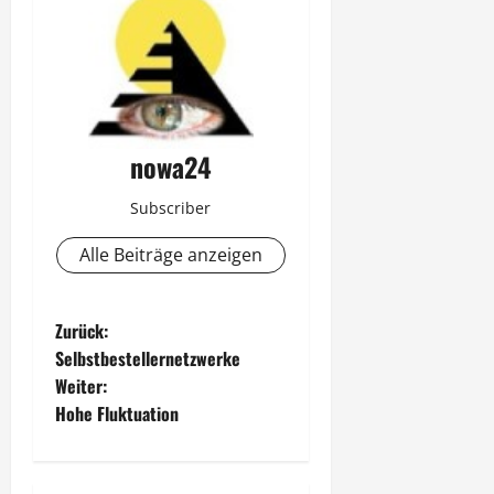
nowa24
Subscriber
Alle Beiträge anzeigen
B
Zurück:
Selbstbestellernetzwerke
e
Weiter:
Hohe Fluktuation
i
t